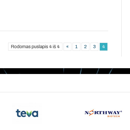
Rodomas puslapis 4 iš 4
«
1
2
3
4