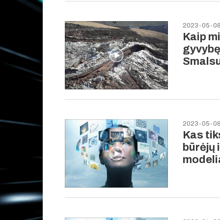
2023-05-0
Kaip mi
gyvybę
Smals
2023-05-0
Kas tik
būrėjų 
modeli