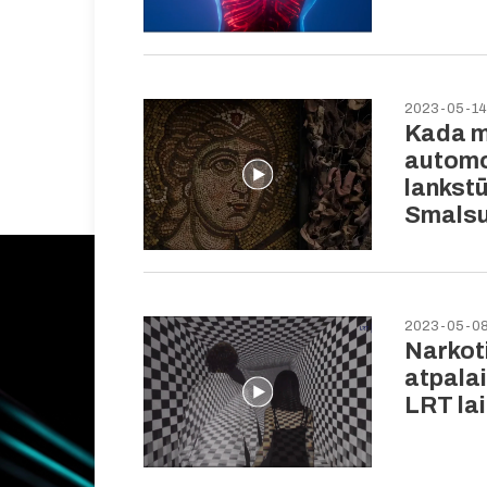
2023-05-14
Kada m
automob
lankstū
Smals
2023-05-0
Narkoti
atpala
LRT la