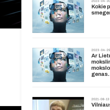
2023-04-3
Kokie 
smegen
2023-04-2
Ar Liet
moksli
mokslo
genas.
2021-08-13
Vilnia