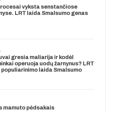
0
procesai vyksta senstančiose
yse. LRT laida Smalsumo genas
9
uvai gresia maliarija ir kodėl
ninkai operuoja uodų žarnynus? LRT
 populiarinimo laida Smalsumo
us mamuto pėdsakais