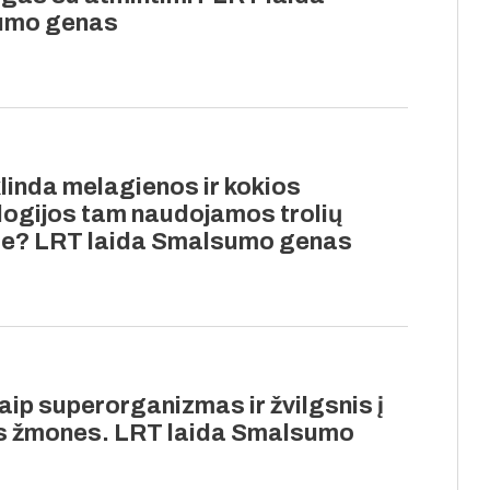
umo genas
linda melagienos ir kokios
logijos tam naudojamos trolių
e? LRT laida Smalsumo genas
ip superorganizmas ir žvilgsnis į
es žmones. LRT laida Smalsumo