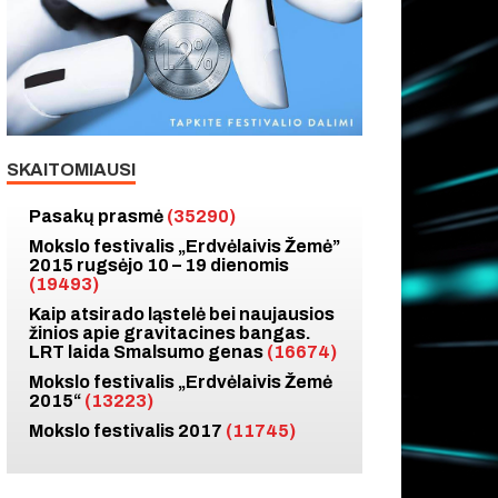
SKAITOMIAUSI
Pasakų prasmė
(35290)
Mokslo festivalis „Erdvėlaivis Žemė”
2015 rugsėjo 10 – 19 dienomis
(19493)
Kaip atsirado ląstelė bei naujausios
žinios apie gravitacines bangas.
LRT laida Smalsumo genas
(16674)
Mokslo festivalis „Erdvėlaivis Žemė
2015“
(13223)
Mokslo festivalis 2017
(11745)