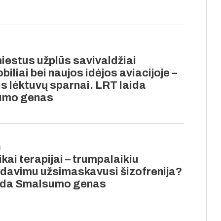
iestus užplūs savivaldžiai
iliai bei naujos idėjos aviacijoje –
s lėktuvų sparnai. LRT laida
umo genas
8
kai terapijai – trumpalaikiu
idavimu užsimaskavusi šizofrenija?
ida Smalsumo genas