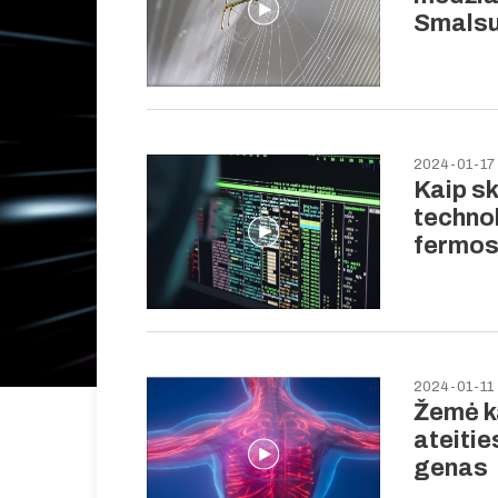
Smals
2024-01-17
Kaip sk
techno
fermos
2024-01-11
Žemė ka
ateiti
genas