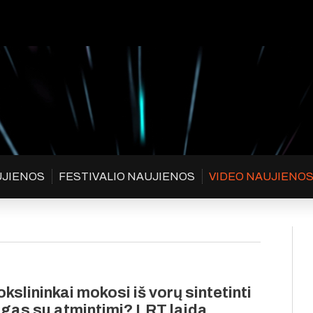
UJIENOS
FESTIVALIO NAUJIENOS
VIDEO NAUJIENO
kslininkai mokosi iš vorų sintetinti
gas su atmintimi? LRT laida