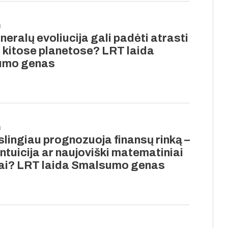
8
neralų evoliucija gali padėti atrasti
 kitose planetose? LRT laida
umo genas
8
slingiau prognozuoja finansų rinką –
intuicija ar naujoviški matematiniai
ai? LRT laida Smalsumo genas