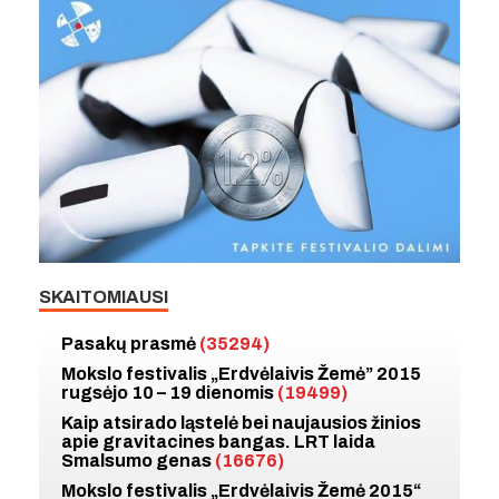
SKAITOMIAUSI
Pasakų prasmė
(35294)
Mokslo festivalis „Erdvėlaivis Žemė” 2015
rugsėjo 10 – 19 dienomis
(19499)
Kaip atsirado ląstelė bei naujausios žinios
apie gravitacines bangas. LRT laida
Smalsumo genas
(16676)
Mokslo festivalis „Erdvėlaivis Žemė 2015“