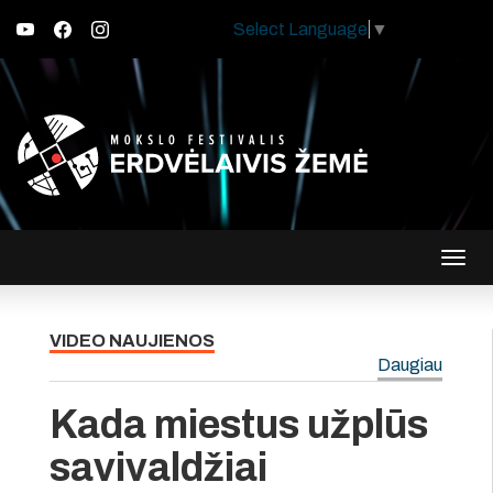
Select Language
▼
Įjungt
navig
VIDEO NAUJIENOS
Daugiau
Kada miestus užplūs
savivaldžiai