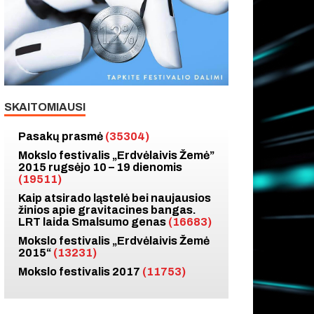
SKAITOMIAUSI
Pasakų prasmė
(35304)
Mokslo festivalis „Erdvėlaivis Žemė”
2015 rugsėjo 10 – 19 dienomis
(19511)
Kaip atsirado ląstelė bei naujausios
žinios apie gravitacines bangas.
LRT laida Smalsumo genas
(16683)
Mokslo festivalis „Erdvėlaivis Žemė
2015“
(13231)
Mokslo festivalis 2017
(11753)