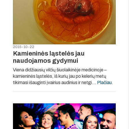
2015-10-22
Kamieninės ląstelės jau
naudojamos gydymui
Viena didžiausių vilčių šiuolaikinėje medicinoje –
kamieninės ląstelės, iš kurių jau po kelerių metų
tikimasi išauginti įvairius audinius ir netgi…
Plačiau
.