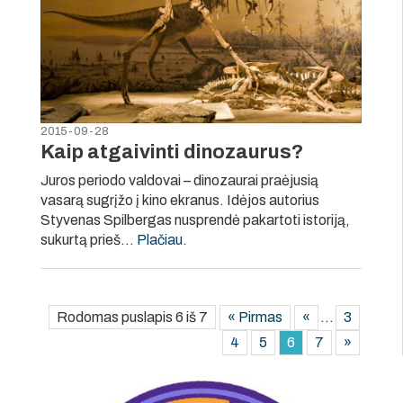
2015-09-28
Kaip atgaivinti dinozaurus?
Juros periodo valdovai – dinozaurai praėjusią
vasarą sugrįžo į kino ekranus. Idėjos autorius
Styvenas Spilbergas nusprendė pakartoti istoriją,
sukurtą prieš…
Plačiau
.
Rodomas puslapis 6 iš 7
« Pirmas
«
...
3
4
5
6
7
»