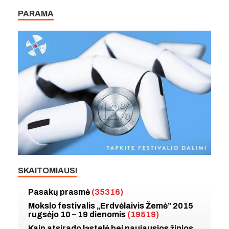
PARAMA
SKAITOMIAUSI
Pasakų prasmė
(35316)
Mokslo festivalis „Erdvėlaivis Žemė” 2015
rugsėjo 10 – 19 dienomis
(19519)
Kaip atsirado ląstelė bei naujausios žinios