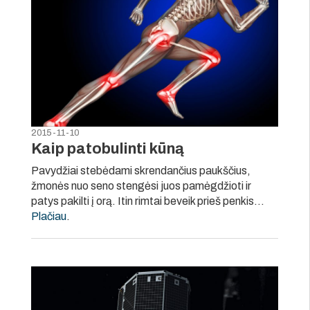
2015-11-10
Kaip patobulinti kūną
Pavydžiai stebėdami skrendančius paukščius,
žmonės nuo seno stengėsi juos pamėgdžioti ir
patys pakilti į orą. Itin rimtai beveik prieš penkis…
Plačiau
.