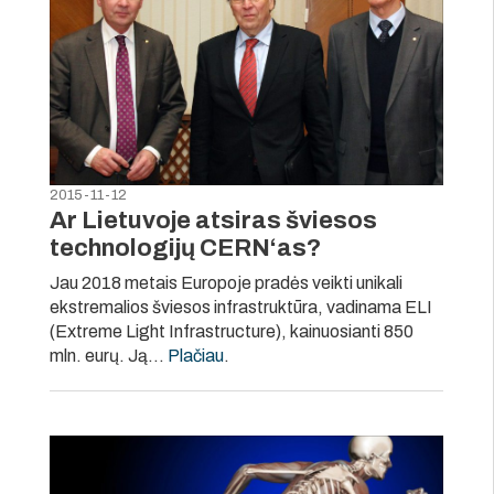
2015-11-12
Ar Lietuvoje atsiras šviesos
technologijų CERN‘as?
Jau 2018 metais Europoje pradės veikti unikali
ekstremalios šviesos infrastruktūra, vadinama ELI
(Extreme Light Infrastructure), kainuosianti 850
mln. eurų. Ją…
Plačiau
.