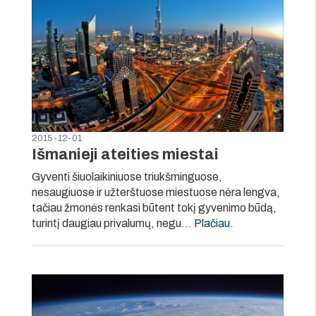
2015-12-01
Išmanieji ateities miestai
Gyventi šiuolaikiniuose triukšminguose,
nesaugiuose ir užterštuose miestuose nėra lengva,
tačiau žmonės renkasi būtent tokį gyvenimo būdą,
turintį daugiau privalumų, negu…
Plačiau
.