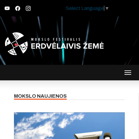
Select Language
▼
Įjungt
navig
MOKSLO NAUJIENOS