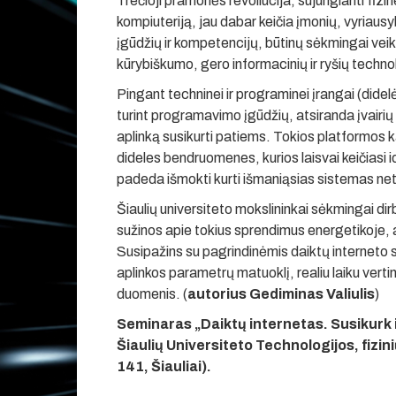
Trečioji pramonės revoliucija, sujungianti fizi
kompiuteriją, jau dabar keičia įmonių, vyriausy
įgūdžių ir kompetencijų, būtinų sėkmingai vei
kūrybiškumo, gero informacinių ir ryšių techn
Pingant techninei ir programinei įrangai (dide
turint programavimo įgūdžių, atsiranda įvairių
aplinką susikurti patiems. Tokios platformos 
dideles bendruomenes, kurios laisvai keičiasi
padeda išmokti kurti išmaniąsias sistemas ne
Šiaulių universiteto mokslininkai sėkmingai di
sužinos apie tokius sprendimus energetikoje,
Susipažins su pagrindinėmis daiktų interneto
aplinkos parametrų matuoklį, realiu laiku vertin
duomenis. (
autorius Gediminas Valiulis
)
Seminaras „Daiktų internetas. Susikurk iš
Šiaulių Universiteto Technologijos, fizin
141, Šiauliai).