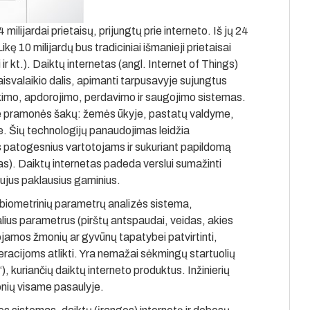
lijardai prietaisų, prijungtų prie interneto. Iš jų 24
kę 10 milijardų bus tradiciniai išmanieji prietaisai
i ir kt.). Daiktų internetas (angl. Internet of Things)
svalaikio dalis, apimanti tarpusavyje sujungtus
inkimo, apdorojimo, perdavimo ir saugojimo sistemas.
yje pramonės šakų: žemės ūkyje, pastatų valdyme,
e. Šių technologijų panaudojimas leidžia
 patogesnius vartotojams ir sukuriant papildomą
s). Daiktų internetas padeda verslui sumažinti
aujus paklausius gaminius.
 biometrinių parametrų analizės sistema,
alius parametrus (pirštų antspaudai, veidas, akies
ojamos žmonių ar gyvūnų tapatybei patvirtinti,
eracijoms atlikti. Yra nemažai sėkmingų startuolių
, kuriančių daiktų interneto produktus. Inžinierių
onių visame pasaulyje.