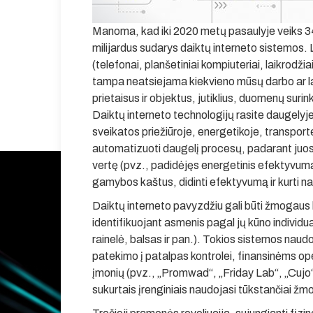
Manoma, kad iki 2020 metų pasaulyje veiks 34 mi
milijardus sudarys daiktų interneto sistemos. Li
(telefonai, planšetiniai kompiuteriai, laikrodžia
tampa neatsiejama kiekvieno mūsų darbo ar lai
prietaisus ir objektus, jutiklius, duomenų sur
Daiktų interneto technologijų rasite daugel
sveikatos priežiūroje, energetikoje, transport
automatizuoti daugelį procesų, padarant juos
vertę (pvz., padidėjęs energetinis efektyvuma
gamybos kaštus, didinti efektyvumą ir kurti n
Daiktų interneto pavyzdžiu gali būti žmogaus
identifikuojant asmenis pagal jų kūno individu
rainelė, balsas ir pan.). Tokios sistemos naud
patekimo į patalpas kontrolei, finansinėms op
įmonių (pvz., „Promwad“, „Friday Lab“, „Cujo“)
sukurtais įrenginiais naudojasi tūkstančiai žm