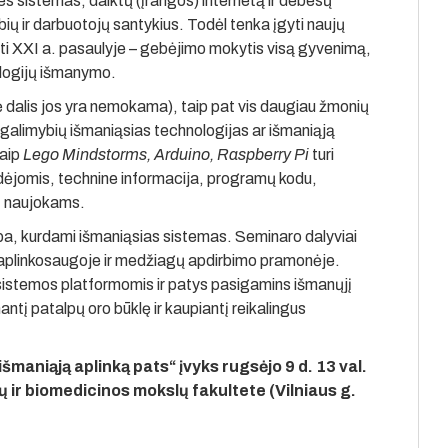
nes sistemas, daiktų (įrangos) internetą ir debesų
bių ir darbuotojų santykius. Todėl tenka įgyti naujų
kti XXI a. pasaulyje – gebėjimo mokytis visą gyvenimą,
ologijų išmanymo.
lė dalis jos yra nemokama), taip pat vis daugiau žmonių
 galimybių išmaniąsias technologijas ar išmaniąją
kaip
Lego Mindstorms, Arduino, Raspberry Pi
turi
 idėjomis, technine informacija, programų kodu,
t naujokams.
rba, kurdami išmaniąsias sistemas. Seminaro dalyviai
 aplinkosaugoje ir medžiagų apdirbimo pramonėje.
 sistemos platformomis ir patys pasigamins išmanųjį
antį patalpų oro būklę ir kaupiantį reikalingus
maniąją aplinką pats“ įvyks rugsėjo 9 d. 13 val.
ių ir biomedicinos mokslų fakultete (Vilniaus g.