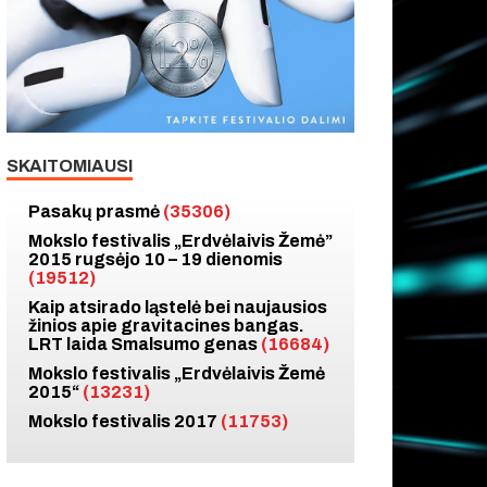
SKAITOMIAUSI
Pasakų prasmė
(35306)
Mokslo festivalis „Erdvėlaivis Žemė”
2015 rugsėjo 10 – 19 dienomis
(19512)
Kaip atsirado ląstelė bei naujausios
žinios apie gravitacines bangas.
LRT laida Smalsumo genas
(16684)
Mokslo festivalis „Erdvėlaivis Žemė
2015“
(13231)
Mokslo festivalis 2017
(11753)