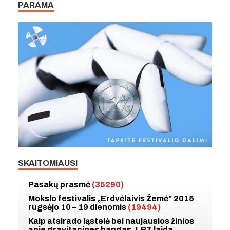
PARAMA
SKAITOMIAUSI
Pasakų prasmė
(35290)
Mokslo festivalis „Erdvėlaivis Žemė” 2015
rugsėjo 10 – 19 dienomis
(19494)
Kaip atsirado ląstelė bei naujausios žinios
apie gravitacines bangas. LRT laida