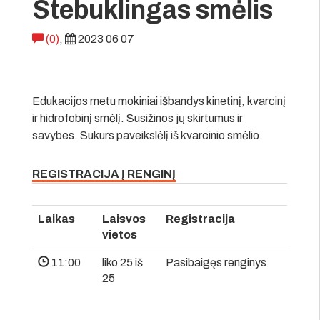
Stebuklingas smėlis
(0)
,
2023 06 07
Edukacijos metu mokiniai išbandys kinetinį, kvarcinį
ir hidrofobinį smėlį. Susižinos jų skirtumus ir
savybes. Sukurs paveikslėlį iš kvarcinio smėlio.
REGISTRACIJA Į RENGINĮ
Laikas
Laisvos
Registracija
vietos
11:00
liko 25 iš
Pasibaigęs renginys
25