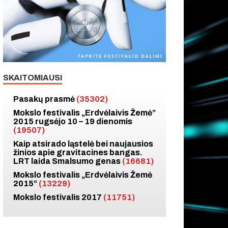
SKAITOMIAUSI
Pasakų prasmė
(35302)
Mokslo festivalis „Erdvėlaivis Žemė”
2015 rugsėjo 10 – 19 dienomis
(19507)
Kaip atsirado ląstelė bei naujausios
žinios apie gravitacines bangas.
LRT laida Smalsumo genas
(16681)
Mokslo festivalis „Erdvėlaivis Žemė
2015“
(13229)
Mokslo festivalis 2017
(11751)