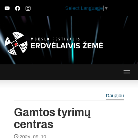
Select Language
▼
Įjungt
navig
Daugiau
Gamtos tyrimų
centras
2024-09-10