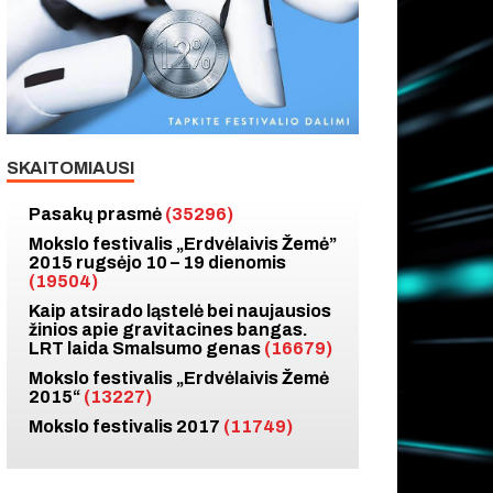
SKAITOMIAUSI
Pasakų prasmė
(35296)
Mokslo festivalis „Erdvėlaivis Žemė”
2015 rugsėjo 10 – 19 dienomis
(19504)
Kaip atsirado ląstelė bei naujausios
žinios apie gravitacines bangas.
LRT laida Smalsumo genas
(16679)
Mokslo festivalis „Erdvėlaivis Žemė
2015“
(13227)
Mokslo festivalis 2017
(11749)