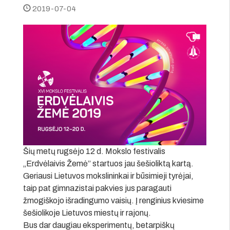
2019-07-04
Šių metų rugsėjo 12 d. Mokslo festivalis
„Erdvėlaivis Žemė” startuos jau šešioliktą kartą.
Geriausi Lietuvos mokslininkai ir būsimieji tyrėjai,
taip pat gimnazistai pakvies jus paragauti
žmogiškojo išradingumo vaisių. Į renginius kviesime
šešiolikoje Lietuvos miestų ir rajonų.
Bus dar daugiau eksperimentų, betarpiškų