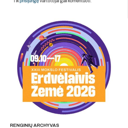
Tik
prisijungę
vartotojai gali komentuoti.
RENGINIŲ ARCHYVAS