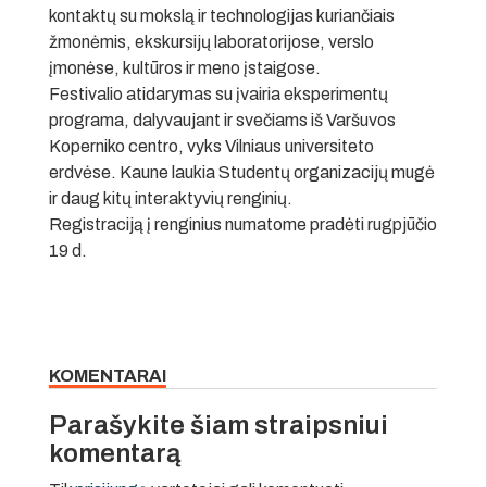
kontaktų su mokslą ir technologijas kuriančiais
žmonėmis, ekskursijų laboratorijose, verslo
įmonėse, kultūros ir meno įstaigose.
Festivalio atidarymas su įvairia eksperimentų
programa, dalyvaujant ir svečiams iš Varšuvos
Koperniko centro, vyks Vilniaus universiteto
erdvėse. Kaune laukia Studentų organizacijų mugė
ir daug kitų interaktyvių renginių.
Registraciją į renginius numatome pradėti rugpjūčio
19 d.
KOMENTARAI
Parašykite šiam straipsniui
komentarą