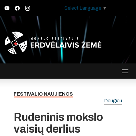
Select Language
▼
Įjungt
navig
FESTIVALIO NAUJIENOS
Daugiau
Rudeninis mokslo
vaisių derlius