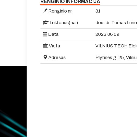
RENGINIO INFORMACIJA
Renginio nr.
81
Lektorius(-iai)
doc. dr. Tomas Lun
Data
2023 06 09
Vieta
VILNIUS TECH Elekt
Adresas
Plytinės g. 25, Vilni