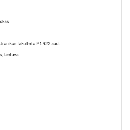
eckas
ronikos fakulteto P1 422 aud.
us, Lietuva