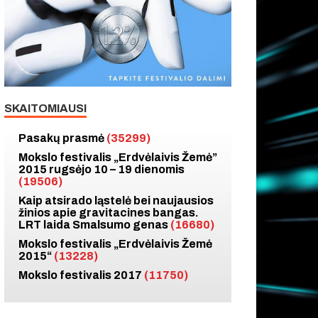
SKAITOMIAUSI
Pasakų prasmė
(35299)
Mokslo festivalis „Erdvėlaivis Žemė”
2015 rugsėjo 10 – 19 dienomis
(19506)
Kaip atsirado ląstelė bei naujausios
žinios apie gravitacines bangas.
LRT laida Smalsumo genas
(16680)
Mokslo festivalis „Erdvėlaivis Žemė
2015“
(13228)
Mokslo festivalis 2017
(11750)