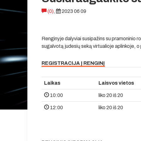
(0)
,
2023 06 09
Renginyje dalyviai susipažins su pramoninio
sugalvotą judesių seką virtualioje aplinkoje, o 
REGISTRACIJA Į RENGINĮ
Laikas
Laisvos vietos
10:00
liko 20 iš 20
12:00
liko 20 iš 20