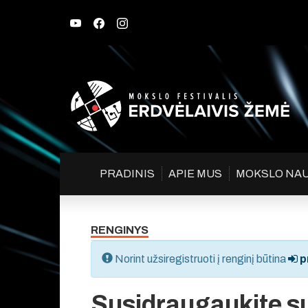
PRADINIS
APIE MUS
MOKSLO NA
RENGINYS
Norint užsiregistruoti į renginį būtina
pr
Susidraugaukite s