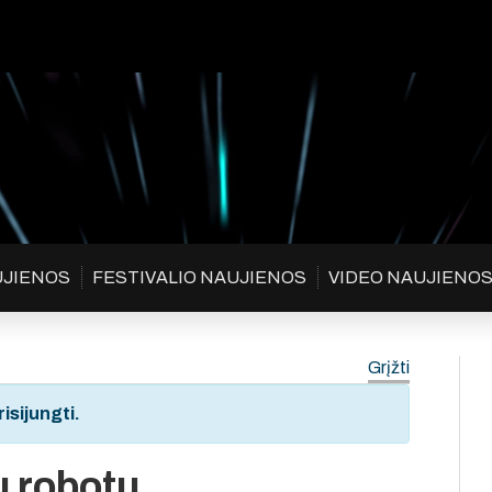
UJIENOS
FESTIVALIO NAUJIENOS
VIDEO NAUJIENO
Grįžti
isijungti.
u robotu