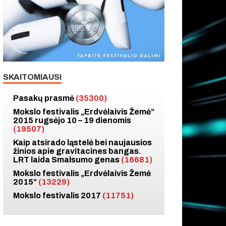
SKAITOMIAUSI
Pasakų prasmė
(35300)
Mokslo festivalis „Erdvėlaivis Žemė”
2015 rugsėjo 10 – 19 dienomis
(19507)
Kaip atsirado ląstelė bei naujausios
žinios apie gravitacines bangas.
LRT laida Smalsumo genas
(16681)
Mokslo festivalis „Erdvėlaivis Žemė
2015“
(13229)
Mokslo festivalis 2017
(11751)