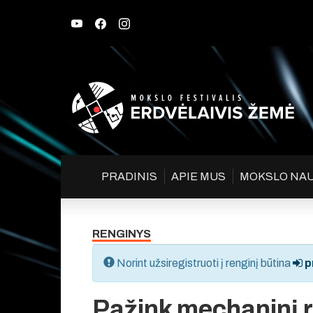
PRADINIS
APIE MUS
MOKSLO NA
RENGINYS
Norint užsiregistruoti į renginį būtina
pr
Pažink mechaninį 