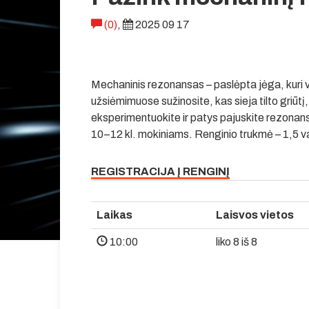
(0)
,
2025 09 17
Mechaninis rezonansas – paslėpta jėga, kuri v
užsiėmimuose sužinosite, kas sieja tilto griūtį,
eksperimentuokite ir patys pajuskite rezon
10–12 kl. mokiniams. Renginio trukmė – 1,5 va
REGISTRACIJA Į RENGINĮ
Laikas
Laisvos vietos
10:00
liko 8 iš 8