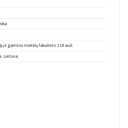
eika
jų ir gamtos mokslų fakulteto 118 aud.
a, Lietuva