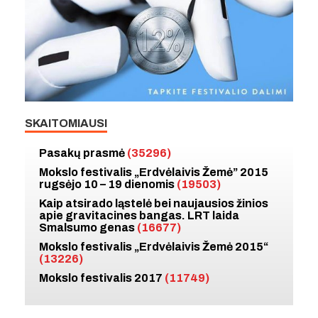
SKAITOMIAUSI
Pasakų prasmė
(35296)
Mokslo festivalis „Erdvėlaivis Žemė” 2015
rugsėjo 10 – 19 dienomis
(19503)
Kaip atsirado ląstelė bei naujausios žinios
apie gravitacines bangas. LRT laida
Smalsumo genas
(16677)
Mokslo festivalis „Erdvėlaivis Žemė 2015“
(13226)
Mokslo festivalis 2017
(11749)