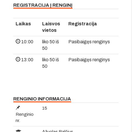
REGISTRACIJA Į RENGINĮ
Laikas
Laisvos
Registracija
vietos
10:00
liko 50 iš
Pasibaigęs renginys
50
13:00
liko 50 iš
Pasibaigęs renginys
50
RENGINIO INFORMACIJA
15
Renginio
nr.
Ąžuolas Balčius