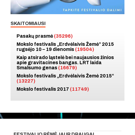
SKAITOMIAUSI
Pasakų prasmė
(35296)
Mokslo festivalis „Erdvėlaivis Žemė” 2015
rugsėjo 10 – 19 dienomis
(19504)
Kaip atsirado ląstelė bei naujausios žinios
apie gravitacines bangas. LRT laida
Smalsumo genas
(16679)
Mokslo festivalis „Erdvėlaivis Žemė 2015“
(13227)
Mokslo festivalis 2017
(11749)
FESTIVALIO RĖMĖJAI IR DRAUGAI