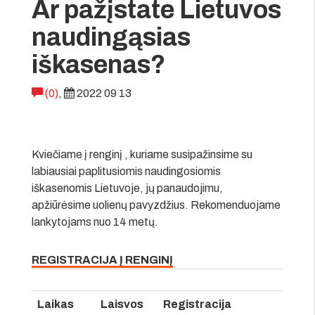
Ar pažįstate Lietuvos
naudingąsias
iškasenas?
(0)
,
2022 09 13
Kviečiame į renginį , kuriame susipažinsime su
labiausiai paplitusiomis naudingosiomis
iškasenomis Lietuvoje, jų panaudojimu,
apžiūrėsime uolienų pavyzdžius. Rekomenduojame
lankytojams nuo 14 metų.
REGISTRACIJA Į RENGINĮ
Laikas
Laisvos
Registracija