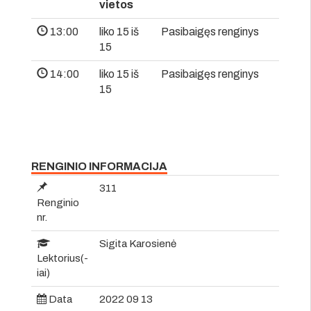
vietos
13:00
liko 15 iš
Pasibaigęs renginys
15
14:00
liko 15 iš
Pasibaigęs renginys
15
RENGINIO INFORMACIJA
311
Renginio
nr.
Sigita Karosienė
Lektorius(-
iai)
Data
2022 09 13