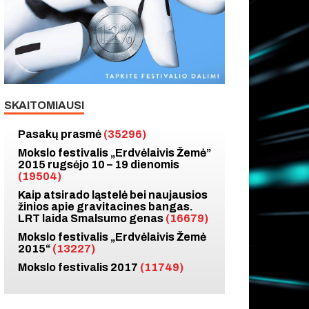
SKAITOMIAUSI
Pasakų prasmė
(35296)
Mokslo festivalis „Erdvėlaivis Žemė”
2015 rugsėjo 10 – 19 dienomis
(19504)
Kaip atsirado ląstelė bei naujausios
žinios apie gravitacines bangas.
LRT laida Smalsumo genas
(16679)
Mokslo festivalis „Erdvėlaivis Žemė
2015“
(13227)
Mokslo festivalis 2017
(11749)