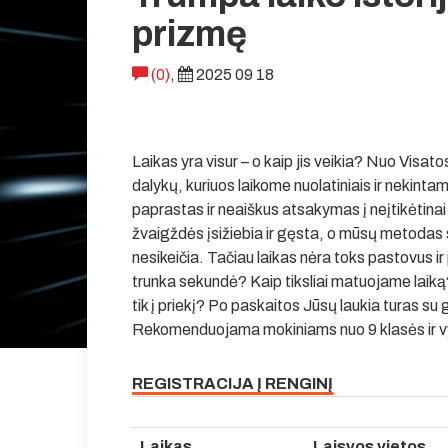
prizmę
(0)
,
2025 09 18
Laikas yra visur – o kaip jis veikia? Nuo Visato
dalykų, kuriuos laikome nuolatiniais ir nekintam
paprastas ir neaiškus atsakymas į neįtikėtinai 
žvaigždės įsižiebia ir gęsta, o mūsų metodas s
nesikeičia. Tačiau laikas nėra toks pastovus ir 
trunka sekundė? Kaip tiksliai matuojame laiką
tik į priekį? Po paskaitos Jūsų laukia turas su
Rekomenduojama mokiniams nuo 9 klasės ir v
REGISTRACIJA Į RENGINĮ
Laikas
Laisvos vietos