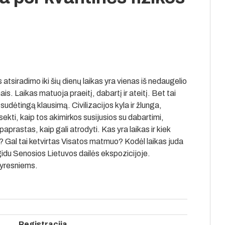
s atsiradimo iki šių dienų laikas yra vienas iš nedaugelio
ais. Laikas matuoja praeitį, dabartį ir ateitį. Bet tai
sudėtingą klausimą. Civilizacijos kyla ir žlunga,
ekti, kaip tos akimirkos susijusios su dabartimi,
paprastas, kaip gali atrodyti. Kas yra laikas ir kiek
? Gal tai ketvirtas Visatos matmuo? Kodėl laikas juda
 gidu Senosios Lietuvos dailės ekspozicijoje.
yresniems.
Registracija