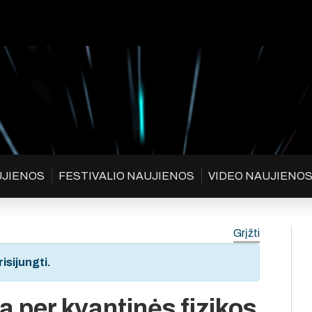
UJIENOS
FESTIVALIO NAUJIENOS
VIDEO NAUJIENO
Grįžti
isijungti.
ja per kvantinės fizikos