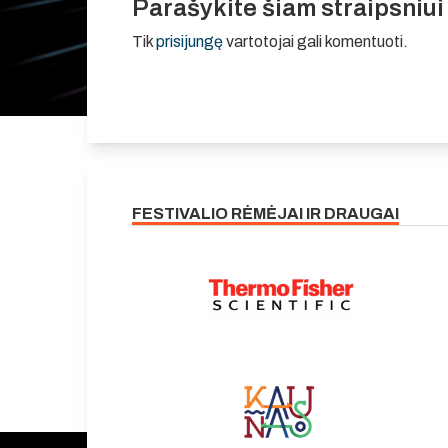
Parašykite šiam straipsniu
Tik
prisijungę
vartotojai gali komentuoti.
FESTIVALIO RĖMĖJAI IR DRAUGAI