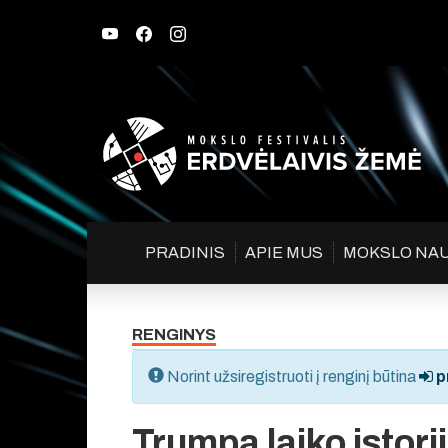
PRADINIS
APIE MUS
MOKSLO NA
RENGINYS
Norint užsiregistruoti į renginį būtina
pr
Trumpa laiko istori