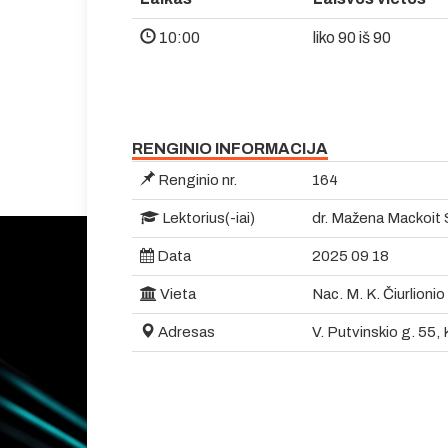
10:00
liko 90 iš 90
RENGINIO INFORMACIJA
Renginio nr.
164
Lektorius(-iai)
dr. Mažena Mackoit 
Data
2025 09 18
Vieta
Nac. M. K. Čiurlioni
Adresas
V. Putvinskio g. 55,