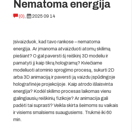
Nematoma energija
(0)
,
2025 09 14
Įsivaizduok, kad tavo rankose – nematoma
energija. Ar įmanoma atvaizduoti atomų skilimą
piešiant? O gal paversti šį reiškinį 3D modeliu ir
pamatyti jį kaip tikrą hologramą? Kviečiame
modeliuoti atominio sprogimo procesą, sukurti 2D
arba 3D animaciją ir paversti ją vaizdu įspūdingoje
holografinėje projekcijoje. Kaip atrodo išlaisvinta
energija? Kodėl skilimo procesas laikomas vienu
galingiausių reiškinių fizikoje? Ar animacija gali
padėti tai suprasti? Veikla skirta šeimoms su vaikais
ir visiems smalsiems suaugusiems. Trukmė iki 60
min.