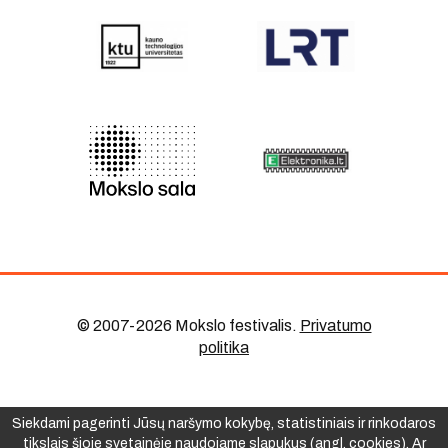
© 2007-2026 Mokslo festivalis
.
Privatumo
politika
Siekdami pagerinti Jūsų naršymo kokybę, statistiniais ir rinkodaros
tikslais šioje svetainėje naudojame slapukus (angl. cookies). Ar