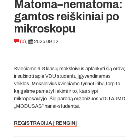
Matoma–nematoma:
gamtos reiškiniai po
mikroskopu
(0)
,
2025 09 12
Kviečiame 6-8 klasių moksleivius aplankyti šią erdvę
ir sužinoti apie VDU studentų įgyvendinamas
veiklas. Moksleivius kviečiame tyrinėti ribą tarp to,
ką galime pamatyti akimi ir to, kas slypi
mikropasaulyje. Šią parodą organizuos VDU AJMD
„MODUSAS” nariai-studentai.
REGISTRACIJA Į RENGINĮ