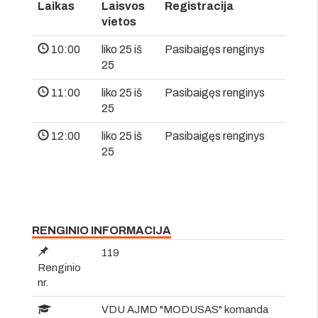
Laikas
Laisvos
Registracija
vietos
10:00
liko 25 iš
Pasibaigęs renginys
25
11:00
liko 25 iš
Pasibaigęs renginys
25
12:00
liko 25 iš
Pasibaigęs renginys
25
RENGINIO INFORMACIJA
119
Renginio
nr.
VDU AJMD "MODUSAS" komanda