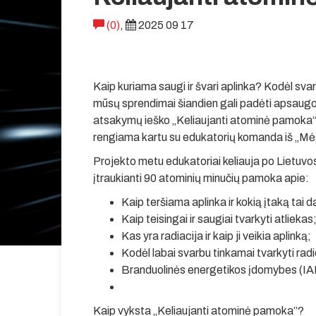
(0)
,
2025 09 17
Kaip kuriama saugi ir švari aplinka? Kodėl svarbu
mūsų sprendimai šiandien gali padėti apsaugot
atsakymų ieško „Keliaujanti atominė pamoka
rengiama kartu su edukatorių komanda iš „Mėgi
Projekto metu edukatoriai keliauja po Lietuvo
įtraukianti 90 atominių minučių pamoka apie:
Kaip teršiama aplinka ir kokią įtaką tai 
Kaip teisingai ir saugiai tvarkyti atliekas
Kas yra radiacija ir kaip ji veikia aplinką;
Kodėl labai svarbu tinkamai tvarkyti rad
Branduolinės energetikos įdomybes (IAE
Kaip vyksta „Keliaujanti atominė pamoka”?