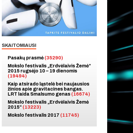
SKAITOMIAUSI
Pasakų prasmė
(35290)
Mokslo festivalis „Erdvėlaivis Žemė”
2015 rugsėjo 10 – 19 dienomis
(19494)
Kaip atsirado ląstelė bei naujausios
žinios apie gravitacines bangas.
LRT laida Smalsumo genas
(16674)
Mokslo festivalis „Erdvėlaivis Žemė
2015“
(13223)
Mokslo festivalis 2017
(11745)