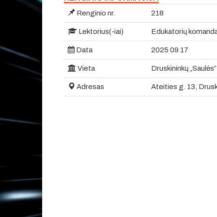
Renginio nr.
218
Lektorius(-iai)
Edukatorių komanda i
Data
2025 09 17
Vieta
Druskininkų „Saulės”
Adresas
Ateities g. 13, Drusk