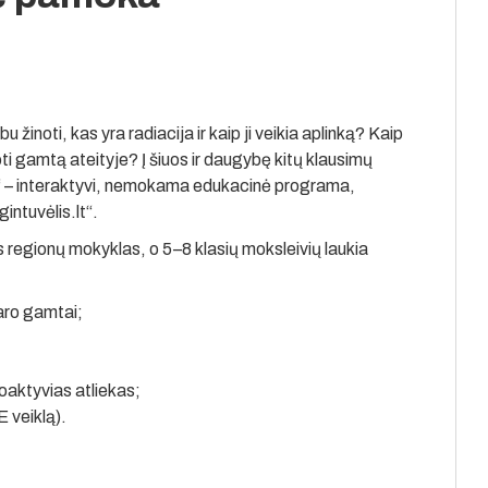
 žinoti, kas yra radiacija ir kaip ji veikia aplinką? Kaip
i gamtą ateityje? Į šiuos ir daugybę kitų klausimų
“ – interaktyvi, nemokama edukacinė programa,
ntuvėlis.lt“.
s regionų mokyklas, o 5–8 klasių moksleivių laukia
daro gamtai;
;
ioaktyvias atliekas;
 veiklą).