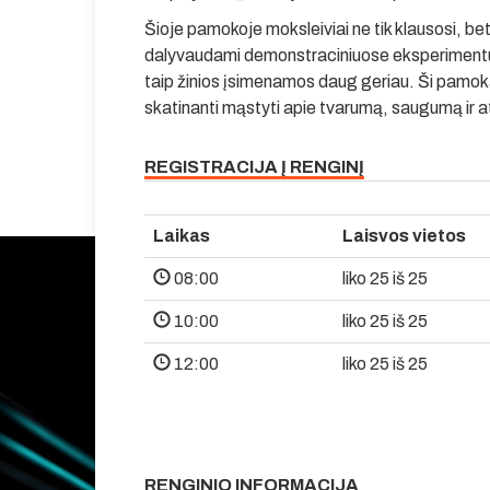
Šioje pamokoje moksleiviai ne tik klausosi, bet 
dalyvaudami demonstraciniuose eksperimentuose
taip žinios įsimenamos daug geriau. Ši pamoka 
skatinanti mąstyti apie tvarumą, saugumą ir
REGISTRACIJA Į RENGINĮ
Laikas
Laisvos vietos
08:00
liko 25 iš 25
10:00
liko 25 iš 25
12:00
liko 25 iš 25
RENGINIO INFORMACIJA