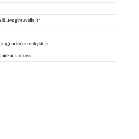
š „Mėgintuvėlis.lt“
 pagrindinėje mokykloje
ininkai, Lietuva