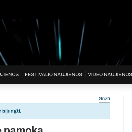
UJIENOS
FESTIVALIO NAUJIENOS
VIDEO NAUJIENO
Grįžti
isijungti.
nė pamoka