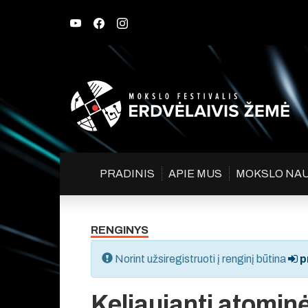
PRADINIS
APIE MUS
MOKSLO NA
RENGINYS
Norint užsiregistruoti į renginį būtina
pr
Keliaujanti atomi