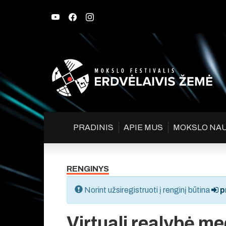
PRADINIS
APIE MUS
MOKSLO NA
RENGINYS
Norint užsiregistruoti į renginį būtina
pr
Virtuali realybė me