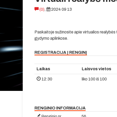
(0)
,
2024 09 13
Paskaitoje sužinosite apie virtualios realybė
gydymo aplinkose.
REGISTRACIJA Į RENGINĮ
Laikas
Laisvos vietos
12:30
liko 100 iš 100
RENGINIO INFORMACIJA
Renginio nr.
56