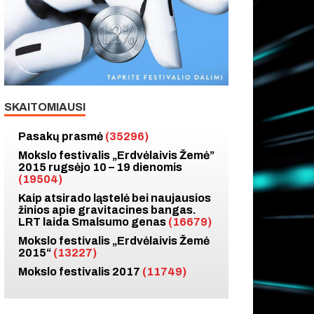
SKAITOMIAUSI
Pasakų prasmė
(35296)
Mokslo festivalis „Erdvėlaivis Žemė”
2015 rugsėjo 10 – 19 dienomis
(19504)
Kaip atsirado ląstelė bei naujausios
žinios apie gravitacines bangas.
LRT laida Smalsumo genas
(16679)
Mokslo festivalis „Erdvėlaivis Žemė
2015“
(13227)
Mokslo festivalis 2017
(11749)