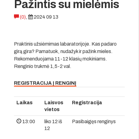
Pažintis su mielėmis
(0)
,
2024 09 13
Praktinis užsiėmimas labaratorijoje. Kas padaro
girą gira? Pamatuok, nudažyk ir pažink mieles.
Rekomenduojama 11-12 klasių mokiniams.
Renginio trukmė 1,5-2 val.
REGISTRACIJA Į RENGINĮ
Laikas
Laisvos
Registracija
vietos
13:00
liko 12 iš
Pasibaigęs renginys
12