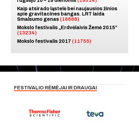
rugsėjo 10 – 19 dienomis
(19514)
Kaip atsirado ląstelė bei naujausios žinios
apie gravitacines bangas. LRT laida
Smalsumo genas
(16688)
Mokslo festivalis „Erdvėlaivis Žemė 2015“
(13234)
Mokslo festivalis 2017
(11755)
FESTIVALIO RĖMĖJAI IR DRAUGAI