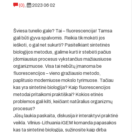
(0)
,
2023 06 02
Šviesa tunelio gale? Tai – fluorescencija! Tamsa
gali būti gyva spalvomis. Reikia tik mokėti jos
ieškoti, o gal net sukurti? Pasitelkiant sintetinės
biologijos metodus, galime kurti ir stebėti pačius
įdomiausius procesus vykstančius mažiausiuose
organizmuose. Visa tai nebūtų įmanoma be
fluorescencijos – vieno gražiausio metodo,
paplitusio moderniuose mokslo tyrimuose. Tačiau
kas yra sintetinė biologija? Kaip fluorescencijos
metodai pritaikomi praktiškai? Kokios etinės
problemos gali kilti, keičiant natūralius organizmų
procesus?
Jūsų laukia paskaita, diskusija ir interaktyvi praktinė
veikla. Vilnius-Lithuania iGEM komanda papasakos
kas ta sintetinė biologija, sužinosite kaip dirba