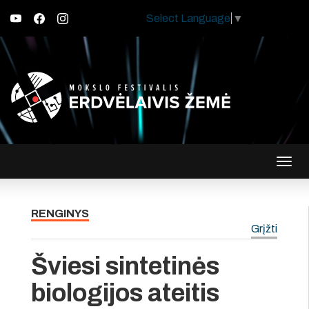
Select Language
▼
Įjungt
navig
RENGINYS
Grįžti
Šviesi sintetinės
biologijos ateitis