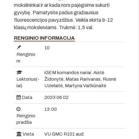
mokslininkai ir ar kada nors pajėgsime sukurti
gyvybę. Pamatysite pačius gražiausius
fluorescencijos pavyzdžius. Veikla skirta 9-12
klasių moksleiviams. Trukmė: 1,5 val.
RENGINIO INFORMACIJA
10
Renginio
nr.
iGEM komandos nariai: Aistė
Lektorius(-
Židonytė, Matas Rarivanas, Rusnė
iai)
Uzielaitė, Martyna Vaitkūnaitė
Data
2023 06 02
13:00
Renginio
pradžia
Vieta
VU GMC R101 aud.