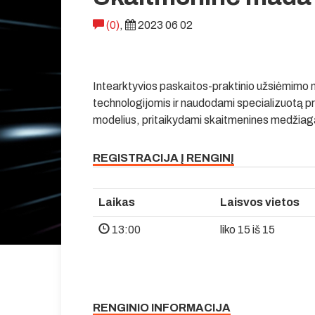
(0)
,
2023 06 02
Intearktyvios paskaitos-praktinio užsiėmimo
technologijomis ir naudodami specializuotą pr
modelius, pritaikydami skaitmenines medžia
REGISTRACIJA Į RENGINĮ
Laikas
Laisvos vietos
13:00
liko 15 iš 15
RENGINIO INFORMACIJA