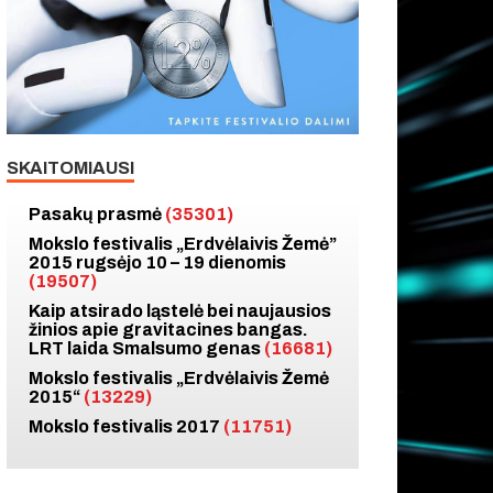
SKAITOMIAUSI
Pasakų prasmė
(35301)
Mokslo festivalis „Erdvėlaivis Žemė”
2015 rugsėjo 10 – 19 dienomis
(19507)
Kaip atsirado ląstelė bei naujausios
žinios apie gravitacines bangas.
LRT laida Smalsumo genas
(16681)
Mokslo festivalis „Erdvėlaivis Žemė
2015“
(13229)
Mokslo festivalis 2017
(11751)