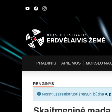
PRADINIS
APIE MUS
MOKSLO NA
RENGINYS
Norint užsiregistruoti į renginį būtina
pr
Skaitmeninė mada