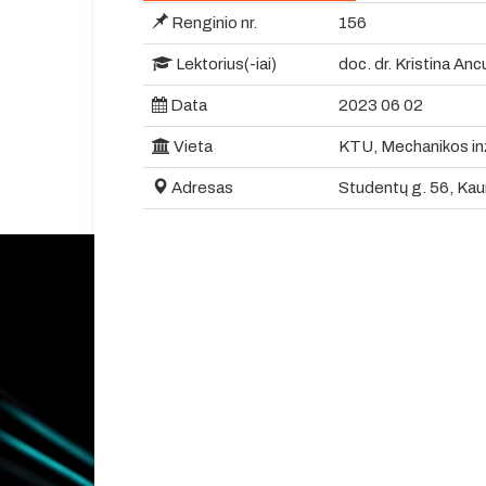
Renginio nr.
156
Lektorius(-iai)
doc. dr. Kristina Anc
Data
2023 06 02
Vieta
KTU, Mechanikos inži
Adresas
Studentų g. 56, Kau