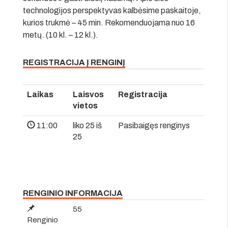
technologijos perspektyvas kalbėsime paskaitoje,
kurios trukmė – 45 min. Rekomenduojama nuo 16
metų. (10 kl. – 12 kl.).
REGISTRACIJA Į RENGINĮ
Laikas
Laisvos
Registracija
vietos
11:00
liko 25 iš
Pasibaigęs renginys
25
RENGINIO INFORMACIJA
55
Renginio