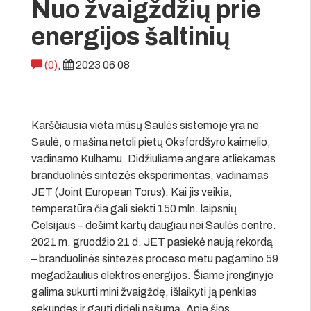
Nuo žvaigždžių prie
energijos šaltinių
(0)
,
2023 06 08
Karščiausia vieta mūsų Saulės sistemoje yra ne
Saulė, o mašina netoli pietų Oksfordšyro kaimelio,
vadinamo Kulhamu. Didžiuliame angare atliekamas
branduolinės sintezės eksperimentas, vadinamas
JET (Joint European Torus). Kai jis veikia,
temperatūra čia gali siekti 150 mln. laipsnių
Celsijaus – dešimt kartų daugiau nei Saulės centre.
2021 m. gruodžio 21 d. JET pasiekė naują rekordą
– branduolinės sintezės proceso metu pagamino 59
megadžaulius elektros energijos. Šiame įrenginyje
galima sukurti mini žvaigždę, išlaikyti ją penkias
sekundes ir gauti didelį našumą. Apie šios