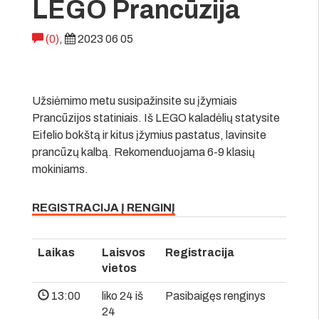
LEGO Prancūzija
(0)
,
2023 06 05
Užsiėmimo metu susipažinsite su įžymiais
Prancūzijos statiniais. Iš LEGO kaladėlių statysite
Eifelio bokštą ir kitus įžymius pastatus, lavinsite
prancūzų kalbą. Rekomenduojama 6-9 klasių
mokiniams.
REGISTRACIJA Į RENGINĮ
Laikas
Laisvos
Registracija
vietos
13:00
liko 24 iš
Pasibaigęs renginys
24