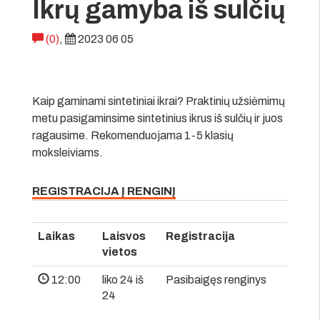
Ikrų gamyba iš sulčių
(0)
,
2023 06 05
Kaip gaminami sintetiniai ikrai? Praktinių užsiėmimų
metu pasigaminsime sintetinius ikrus iš sulčių ir juos
ragausime. Rekomenduojama 1-5 klasių
moksleiviams.
REGISTRACIJA Į RENGINĮ
Laikas
Laisvos
Registracija
vietos
12:00
liko 24 iš
Pasibaigęs renginys
24