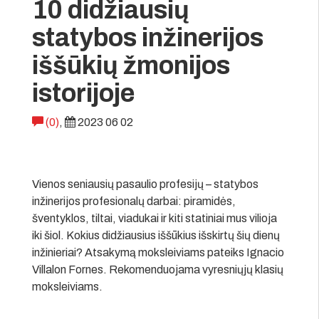
10 didžiausių
statybos inžinerijos
iššūkių žmonijos
istorijoje
(0)
,
2023 06 02
Vienos seniausių pasaulio profesijų – statybos
inžinerijos profesionalų darbai: piramidės,
šventyklos, tiltai, viadukai ir kiti statiniai mus vilioja
iki šiol. Kokius didžiausius iššūkius išskirtų šių dienų
inžinieriai? Atsakymą moksleiviams pateiks Ignacio
Villalon Fornes. Rekomenduojama vyresniųjų klasių
moksleiviams.