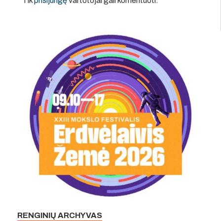
Tik
prisijungę
vartotojai gali komentuoti.
RENGINIŲ ARCHYVAS