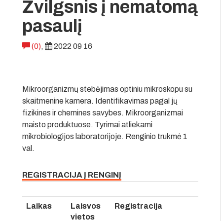
Žvilgsnis į nematomą
pasaulį
(0)
,
2022 09 16
Mikroorganizmų stebėjimas optiniu mikroskopu su
skaitmenine kamera. Identifikavimas pagal jų
fizikines ir chemines savybes. Mikroorganizmai
maisto produktuose. Tyrimai atliekami
mikrobiologijos laboratorijoje. Renginio trukmė 1
val.
REGISTRACIJA Į RENGINĮ
Laikas
Laisvos
Registracija
vietos