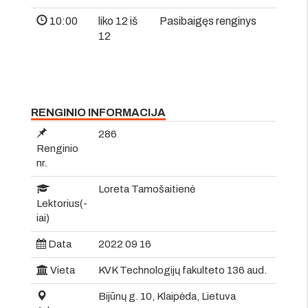
10:00
liko 12 iš
Pasibaigęs renginys
12
RENGINIO INFORMACIJA
286
Renginio
nr.
Loreta Tamošaitienė
Lektorius(-
iai)
Data
2022 09 16
Vieta
KVK Technologijų fakulteto 136 aud.
Bijūnų g. 10, Klaipėda, Lietuva