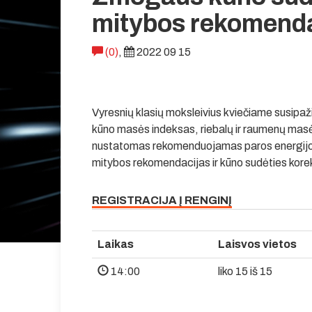
mitybos rekomenda
(0)
,
2022 09 15
Vyresnių klasių moksleivius kviečiame susipaž
kūno masės indeksas, riebalų ir raumenų mas
nustatomas rekomenduojamas paros energijos p
mitybos rekomendacijas ir kūno sudėties korek
REGISTRACIJA Į RENGINĮ
Laikas
Laisvos vietos
14:00
liko 15 iš 15