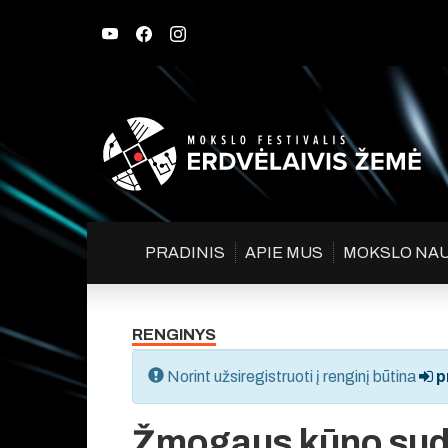
PRADINIS
APIE MUS
MOKSLO NA
RENGINYS
Norint užsiregistruoti į renginį būtina
pr
Žmogaus kūno sudėt