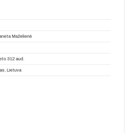
Žaneta Maželienė
eto 312 aud.
as, Lietuva