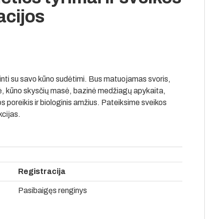
cijos
inti su savo kūno sudėtimi. Bus matuojamas svoris,
ė, kūno skysčių masė, bazinė medžiagų apykaita,
oreikis ir biologinis amžius. Pateiksime sveikos
cijas.
Registracija
Pasibaigęs renginys