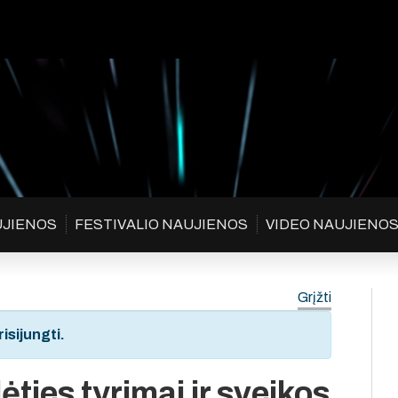
UJIENOS
FESTIVALIO NAUJIENOS
VIDEO NAUJIENO
Grįžti
isijungti.
ies tyrimai ir sveikos