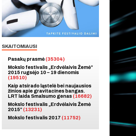
SKAITOMIAUSI
Pasakų prasmė
(35304)
Mokslo festivalis „Erdvėlaivis Žemė”
2015 rugsėjo 10 – 19 dienomis
(19510)
Kaip atsirado ląstelė bei naujausios
žinios apie gravitacines bangas.
LRT laida Smalsumo genas
(16682)
Mokslo festivalis „Erdvėlaivis Žemė
2015“
(13231)
Mokslo festivalis 2017
(11752)