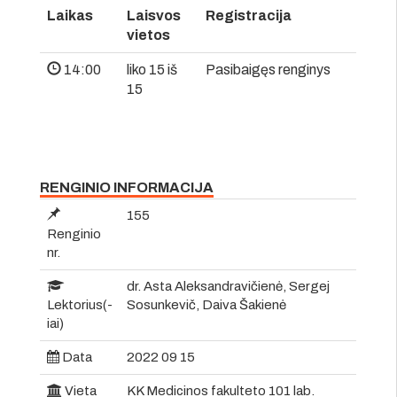
Laikas
Laisvos
Registracija
vietos
14:00
liko 15 iš
Pasibaigęs renginys
15
RENGINIO INFORMACIJA
155
Renginio
nr.
dr. Asta Aleksandravičienė, Sergej
Lektorius(-
Sosunkevič, Daiva Šakienė
iai)
Data
2022 09 15
Vieta
KK Medicinos fakulteto 101 lab.