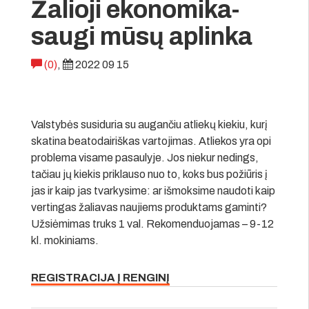
Žalioji ekonomika-
saugi mūsų aplinka
(0)
,
2022 09 15
Valstybės susiduria su augančiu atliekų kiekiu, kurį
skatina beatodairiškas vartojimas. Atliekos yra opi
problema visame pasaulyje. Jos niekur nedings,
tačiau jų kiekis priklauso nuo to, koks bus požiūris į
jas ir kaip jas tvarkysime: ar išmoksime naudoti kaip
vertingas žaliavas naujiems produktams gaminti?
Užsiėmimas truks 1 val. Rekomenduojamas – 9-12
kl. mokiniams.
REGISTRACIJA Į RENGINĮ