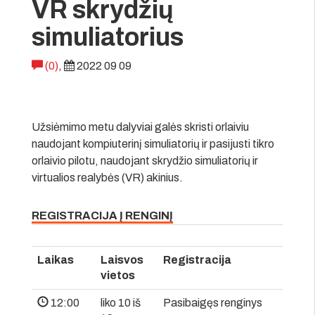
VR skrydžių
simuliatorius
(0)
,
2022 09 09
Užsiėmimo metu dalyviai galės skristi orlaiviu
naudojant kompiuterinį simuliatorių ir pasijusti tikro
orlaivio pilotu, naudojant skrydžio simuliatorių ir
virtualios realybės (VR) akinius.
REGISTRACIJA Į RENGINĮ
Laikas
Laisvos
Registracija
vietos
12:00
liko 10 iš
Pasibaigęs renginys