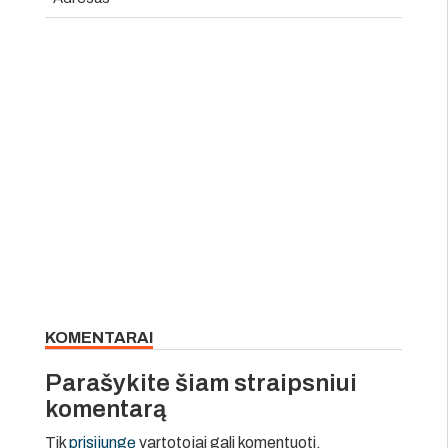
KOMENTARAI
Parašykite šiam straipsniui
komentarą
Tik
prisijungę
vartotojai gali komentuoti.