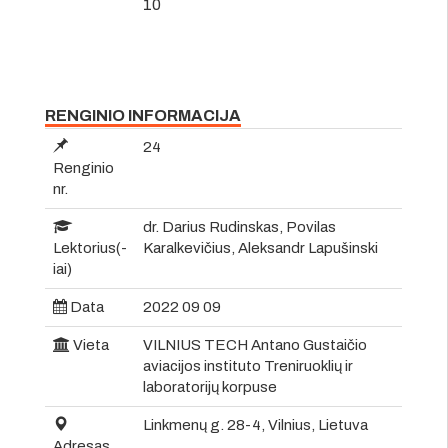
10
RENGINIO INFORMACIJA
24
Renginio
nr.
dr. Darius Rudinskas, Povilas
Lektorius(-
Karalkevičius, Aleksandr Lapušinski
iai)
Data
2022 09 09
Vieta
VILNIUS TECH Antano Gustaičio
aviacijos instituto Treniruoklių ir
laboratorijų korpuse
Linkmenų g. 28-4, Vilnius, Lietuva
Adresas