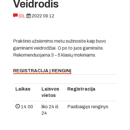
Veidrodis
(0)
,
2022 09 12
Praktinio užsiėmimo metu sužinosite kaip buvo
gaminami veidrodžiai. O po to juos gaminsite.
Rekomenduojama 3 – 5 klasių mokiniams.
REGISTRACIJA Į RENGINĮ
Laikas
Laisvos
Registracija
vietos
14:00
liko 24 iš
Pasibaigęs renginys
24