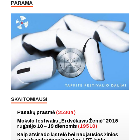
PARAMA
SKAITOMIAUSI
Pasakų prasmė
(35304)
Mokslo festivalis „Erdvėlaivis Žemė” 2015
rugsėjo 10 – 19 dienomis
(19510)
Kaip atsirado ląstelė bei naujausios žinios
apie gravitacines bangas. LRT laida