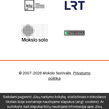
© 2007-2026 Mokslo festivalis
.
Privatumo
politika
Siekdami pagerinti Jūsų naršymo kokybę, statistiniais ir rinkodaros
tikslais šioje svetainėje naudojame slapukus (angl. cookies). Ar
sutinkate, kad slapukai būtų naudojami informacijai apie Jūsų