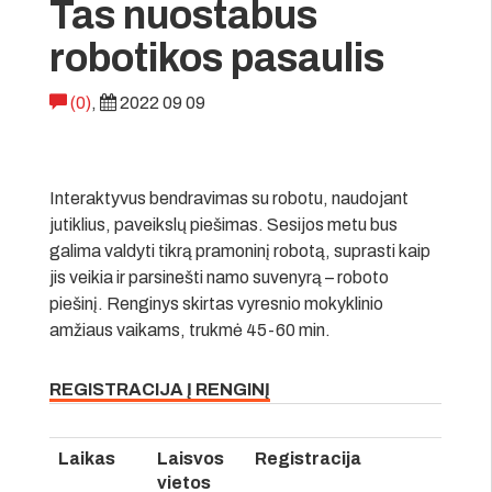
Tas nuostabus
robotikos pasaulis
(0)
,
2022 09 09
Interaktyvus bendravimas su robotu, naudojant
jutiklius, paveikslų piešimas. Sesijos metu bus
galima valdyti tikrą pramoninį robotą, suprasti kaip
jis veikia ir parsinešti namo suvenyrą – roboto
piešinį. Renginys skirtas vyresnio mokyklinio
amžiaus vaikams, trukmė 45-60 min.
REGISTRACIJA Į RENGINĮ
Laikas
Laisvos
Registracija
vietos