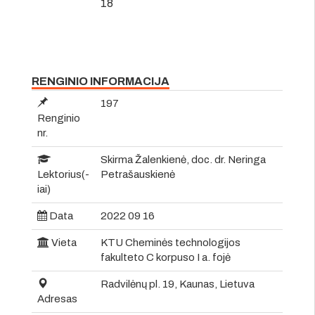
18
RENGINIO INFORMACIJA
197
Renginio
nr.
Skirma Žalenkienė, doc. dr. Neringa
Lektorius(-
Petrašauskienė
iai)
Data
2022 09 16
Vieta
KTU Cheminės technologijos
fakulteto C korpuso I a. fojė
Radvilėnų pl. 19, Kaunas, Lietuva
Adresas