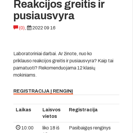
Reakcijos greitis ir
pusiausvyra
(0)
,
2022 09 16
Laboratoriniai darbai. Ar žinote, nuo ko
priklauso reakcijos greitis ir pusiausvyra? Kaip tai
pamatuoti? Rekomenduojama 12 klasių
mokiniams.
REGISTRACIJA Į RENGINĮ
Laikas
Laisvos
Registracija
vietos
10:00
liko 18 iš
Pasibaigęs renginys