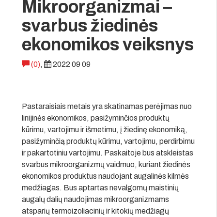
Mikroorganizmai –
svarbus žiedinės
ekonomikos veiksnys
(0)
,
2022 09 09
Pastaraisiais metais yra skatinamas perėjimas nuo
linijinės ekonomikos, pasižyminčios produktų
kūrimu, vartojimu ir išmetimu, į žiedinę ekonomiką,
pasižyminčią produktų kūrimu, vartojimu, perdirbimu
ir pakartotiniu vartojimu. Paskaitoje bus atskleistas
svarbus mikroorganizmų vaidmuo, kuriant žiedinės
ekonomikos produktus naudojant augalinės kilmės
medžiagas. Bus aptartas nevalgomų maistinių
augalų dalių naudojimas mikroorganizmams
atsparių termoizoliacinių ir kitokių medžiagų