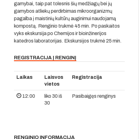
gamybai, taip pat tolesnis šių medžiagų bei jų
gamybos atliekų perdirbimas mikroorganizmų
pagalba į maistinių kultūrų auginimui naudojamą
kompostą. Renginio trukmė 45 min. Po paskaitos
vyks ekskursija po Chemijos ir bioinžinerijos
katedros laboratorijas. Ekskursijos trukmė 25 min.
REGISTRACIJA Į RENGINĮ
Laikas
Laisvos
Registracija
vietos
12:00
liko 30 iš
Pasibaigęs renginys
30
RENGINIO INFORMACIJA