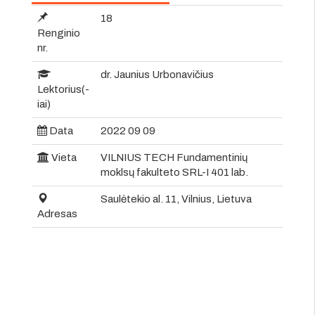
18
Renginio
nr.
dr. Jaunius Urbonavičius
Lektorius(-
iai)
Data
2022 09 09
Vieta
VILNIUS TECH Fundamentinių
moklsų fakulteto SRL-I 401 lab.
Saulėtekio al. 11, Vilnius, Lietuva
Adresas