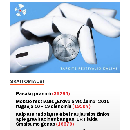
SKAITOMIAUSI
Pasakų prasmė
(35296)
Mokslo festivalis „Erdvėlaivis Žemė” 2015
rugsėjo 10 – 19 dienomis
(19504)
Kaip atsirado ląstelė bei naujausios žinios
apie gravitacines bangas. LRT laida
Smalsumo genas
(16679)