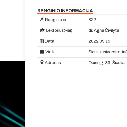
RENGINIO INFORMACIJA
Renginio nr.
322
Lektorius(-iai)
dr. Agnė Čivilytė
Data
2022 09 15
Vieta
Šiaulių universitetin
Adresas
Dainų g. 33, Šiauliai