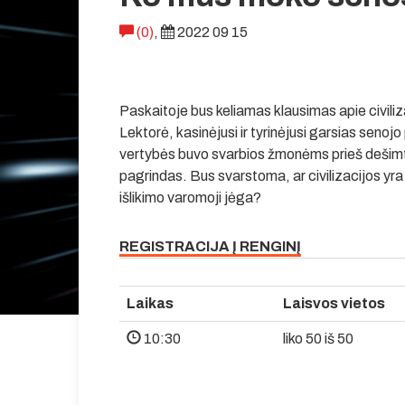
(0)
,
2022 09 15
Paskaitoje bus keliamas klausimas apie civili
Lektorė, kasinėjusi ir tyrinėjusi garsias senojo 
vertybės buvo svarbios žmonėms prieš dešimt
pagrindas. Bus svarstoma, ar civilizacijos yra a
išlikimo varomoji jėga?
REGISTRACIJA Į RENGINĮ
Laikas
Laisvos vietos
10:30
liko 50 iš 50