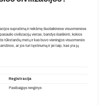
zacijos supratimą ir reikšmę šiuolaikinėse visuomenėse.
pasaulio civilizacijų vietas, bandys išaiškinti, kokios
is tūkstančių metų ir kas buvo vieningos visuomenės
mžinos, ar jos turi tęstinumą ir jei taip, kas yra jų
Registracija
Pasibaigęs renginys