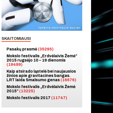
SKAITOMIAUSI
Pasakų prasmė
(35295)
Mokslo festivalis „Erdvėlaivis Žemė”
2015 rugsėjo 10 – 19 dienomis
(19499)
Kaip atsirado ląstelė bei naujausios
žinios apie gravitacines bangas.
LRT laida Smalsumo genas
(16676)
Mokslo festivalis „Erdvėlaivis Žemė
2015“
(13225)
Mokslo festivalis 2017
(11747)