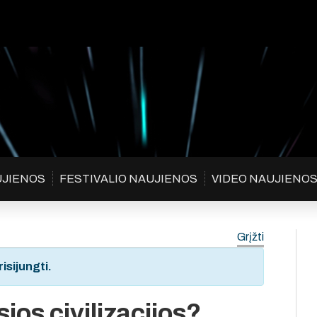
UJIENOS
FESTIVALIO NAUJIENOS
VIDEO NAUJIENO
Grįžti
isijungti.
os civilizacijos?