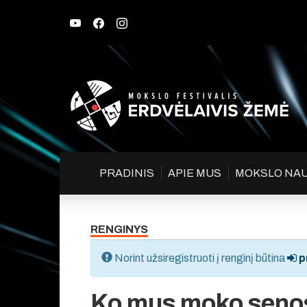
PRADINIS
APIE MUS
MOKSLO NA
RENGINYS
Norint užsiregistruoti į renginį būtina
pr
Ko mus moko senosi