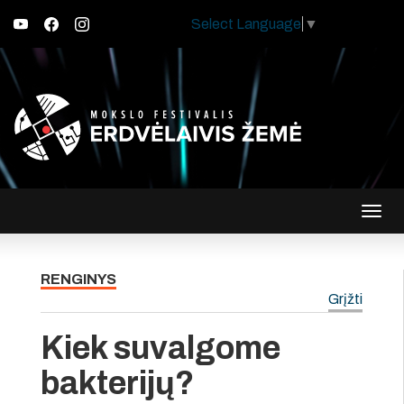
Select Language
▼
Įjungt
navig
RENGINYS
Grįžti
Kiek suvalgome
bakterijų?