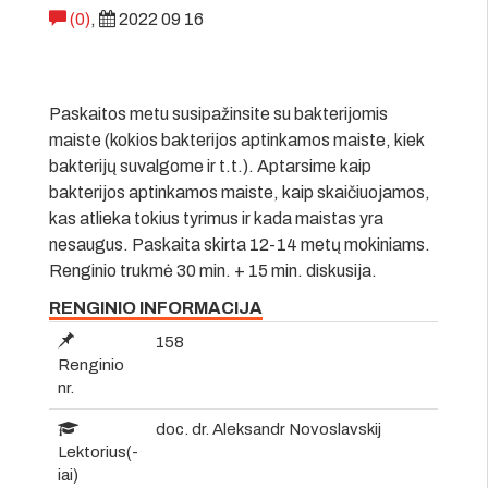
(0)
,
2022 09 16
Paskaitos metu susipažinsite su bakterijomis
maiste (kokios bakterijos aptinkamos maiste, kiek
bakterijų suvalgome ir t.t.). Aptarsime kaip
bakterijos aptinkamos maiste, kaip skaičiuojamos,
kas atlieka tokius tyrimus ir kada maistas yra
nesaugus. Paskaita skirta 12-14 metų mokiniams.
Renginio trukmė 30 min. + 15 min. diskusija.
RENGINIO INFORMACIJA
158
Renginio
nr.
doc. dr. Aleksandr Novoslavskij
Lektorius(-
iai)