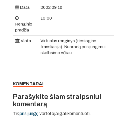
Data
2022 09 16
10:00
Renginio
pradžia
Vieta
Virtualus renginys (tiesioginė
transliacija). Nuorodą prisijungimui
skelbsime vėliau
KOMENTARAI
Parašykite šiam straipsniui
komentarą
Tik
prisijungę
vartotojai gali komentuoti.