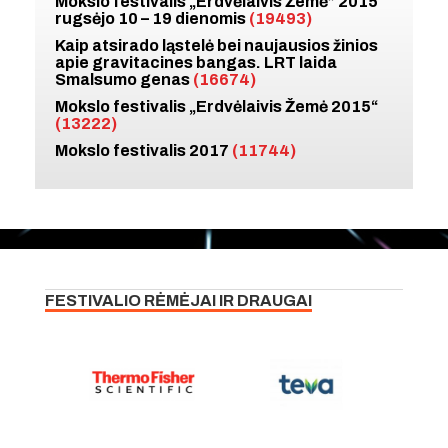
Mokslo festivalis „Erdvėlaivis Žemė” 2015
rugsėjo 10 – 19 dienomis
(19493)
Kaip atsirado ląstelė bei naujausios žinios
apie gravitacines bangas. LRT laida
Smalsumo genas
(16674)
Mokslo festivalis „Erdvėlaivis Žemė 2015“
(13222)
Mokslo festivalis 2017
(11744)
FESTIVALIO RĖMĖJAI IR DRAUGAI