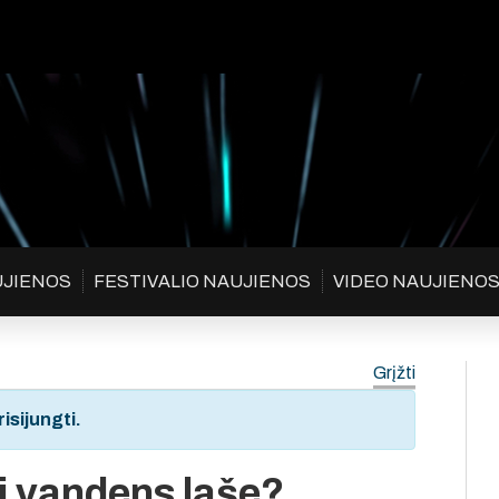
UJIENOS
FESTIVALIO NAUJIENOS
VIDEO NAUJIENO
Grįžti
isijungti.
i vandens laše?