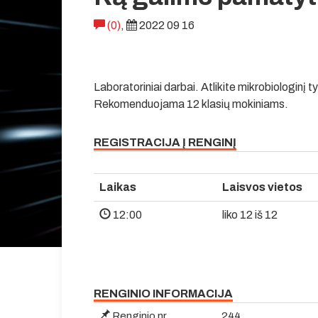
(0)
,
2022 09 16
Laboratoriniai darbai. Atlikite mikrobiologinį 
Rekomenduojama 12 klasių mokiniams.
REGISTRACIJA Į RENGINĮ
Laikas
Laisvos vietos
12:00
liko 12 iš 12
RENGINIO INFORMACIJA
Renginio nr.
244