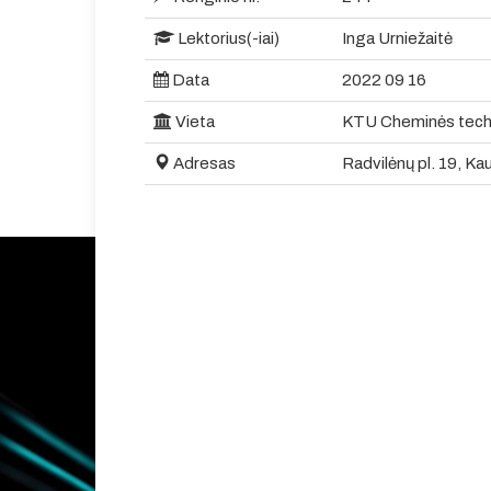
Lektorius(-iai)
Inga Urniežaitė
Data
2022 09 16
Vieta
KTU Cheminės techno
Adresas
Radvilėnų pl. 19, Ka