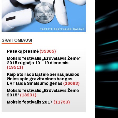
SKAITOMIAUSI
Pasakų prasmė
(35305)
Mokslo festivalis „Erdvėlaivis Žemė”
2015 rugsėjo 10 – 19 dienomis
(19511)
Kaip atsirado ląstelė bei naujausios
žinios apie gravitacines bangas.
LRT laida Smalsumo genas
(16683)
Mokslo festivalis „Erdvėlaivis Žemė
2015“
(13231)
Mokslo festivalis 2017
(11753)