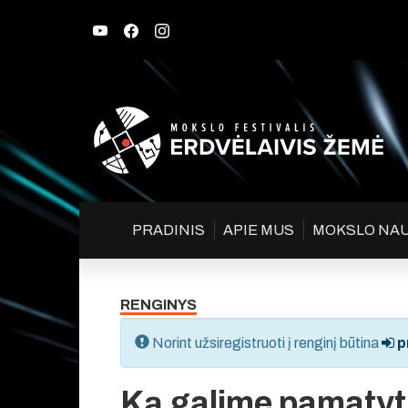
PRADINIS
APIE MUS
MOKSLO NA
RENGINYS
Norint užsiregistruoti į renginį būtina
pr
Ką galime pamatyt