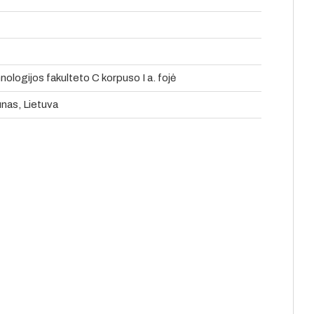
logijos fakulteto C korpuso I a. fojė
unas, Lietuva