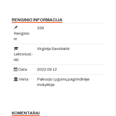
RENGINIO INFORMACIJA
339
Renginio
nr.
Virginija Savickaitė
Lektorius(-
iai)
Data
2022 09 12
Vieta
Pakruojo Lygumų pagrindinėje
mokykloje
KOMENTARAI