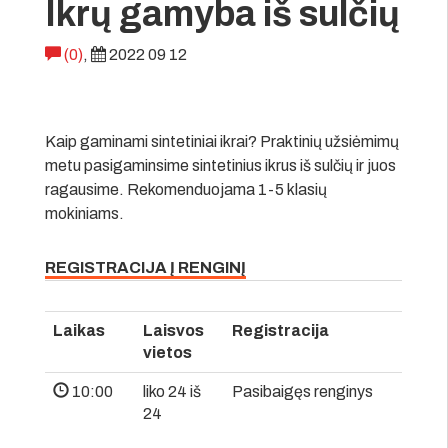
Ikrų gamyba iš sulčių
(0)
,
2022 09 12
Kaip gaminami sintetiniai ikrai? Praktinių užsiėmimų
metu pasigaminsime sintetinius ikrus iš sulčių ir juos
ragausime. Rekomenduojama 1-5 klasių
mokiniams.
REGISTRACIJA Į RENGINĮ
Laikas
Laisvos
Registracija
vietos
10:00
liko 24 iš
Pasibaigęs renginys
24