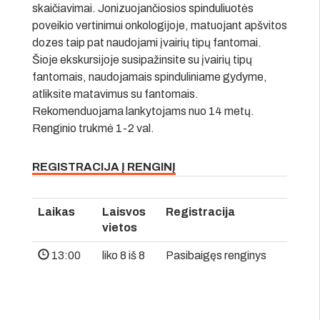
skaičiavimai. Jonizuojančiosios spinduliuotės
poveikio vertinimui onkologijoje, matuojant apšvitos
dozes taip pat naudojami įvairių tipų fantomai.
Šioje ekskursijoje susipažinsite su įvairių tipų
fantomais, naudojamais spinduliniame gydyme,
atliksite matavimus su fantomais.
Rekomenduojama lankytojams nuo 14 metų.
Renginio trukmė 1-2 val.
REGISTRACIJA Į RENGINĮ
Laikas
Laisvos
Registracija
vietos
13:00
liko 8 iš 8
Pasibaigęs renginys