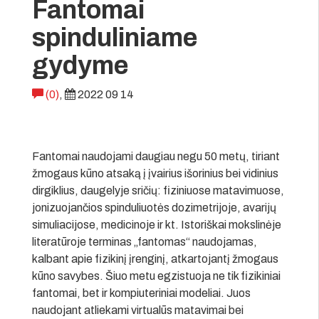
Fantomai
spinduliniame
gydyme
(0)
,
2022 09 14
Fantomai naudojami daugiau negu 50 metų, tiriant
žmogaus kūno atsaką į įvairius išorinius bei vidinius
dirgiklius, daugelyje sričių: fiziniuose matavimuose,
jonizuojančios spinduliuotės dozimetrijoje, avarijų
simuliacijose, medicinoje ir kt. Istoriškai mokslinėje
literatūroje terminas „fantomas“ naudojamas,
kalbant apie fizikinį įrenginį, atkartojantį žmogaus
kūno savybes. Šiuo metu egzistuoja ne tik fizikiniai
fantomai, bet ir kompiuteriniai modeliai. Juos
naudojant atliekami virtualūs matavimai bei