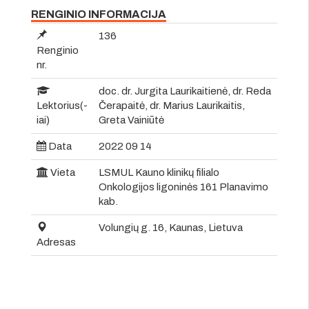
RENGINIO INFORMACIJA
136
Renginio
nr.
doc. dr. Jurgita Laurikaitienė, dr. Reda
Lektorius(-
Čerapaitė, dr. Marius Laurikaitis,
iai)
Greta Vainiūtė
Data
2022 09 14
Vieta
LSMUL Kauno klinikų filialo
Onkologijos ligoninės 161 Planavimo
kab.
Volungių g. 16, Kaunas, Lietuva
Adresas