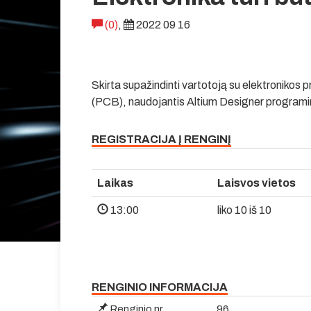
(0)
,
2022 09 16
Skirta supažindinti vartotoją su elektronikos
(PCB), naudojantis Altium Designer programi
REGISTRACIJA Į RENGINĮ
Laikas
Laisvos vietos
13:00
liko 10 iš 10
RENGINIO INFORMACIJA
Renginio nr.
96