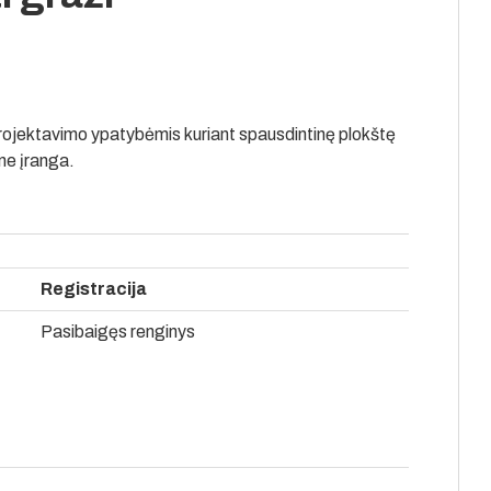
 projektavimo ypatybėmis kuriant spausdintinę plokštę
ne įranga.
Registracija
Pasibaigęs renginys