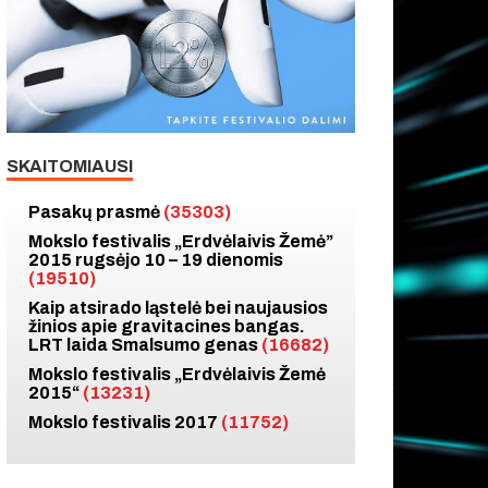
SKAITOMIAUSI
Pasakų prasmė
(35303)
Mokslo festivalis „Erdvėlaivis Žemė”
2015 rugsėjo 10 – 19 dienomis
(19510)
Kaip atsirado ląstelė bei naujausios
žinios apie gravitacines bangas.
LRT laida Smalsumo genas
(16682)
Mokslo festivalis „Erdvėlaivis Žemė
2015“
(13231)
Mokslo festivalis 2017
(11752)