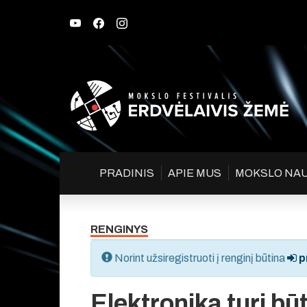
PRADINIS
APIE MUS
MOKSLO NA
RENGINYS
Norint užsiregistruoti į renginį būtina
pr
Elektronika turi būt