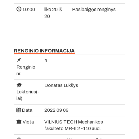
10:00
liko 20 iš
Pasibaigęs renginys
20
RENGINIO INFORMACIJA
4
Renginio
nr.
Donatas Lukšys
Lektorius(-
iai)
Data
2022 09 09
Vieta
VILNIUS TECH Mechanikos
fakulteto MR-II 2 -110 aud.