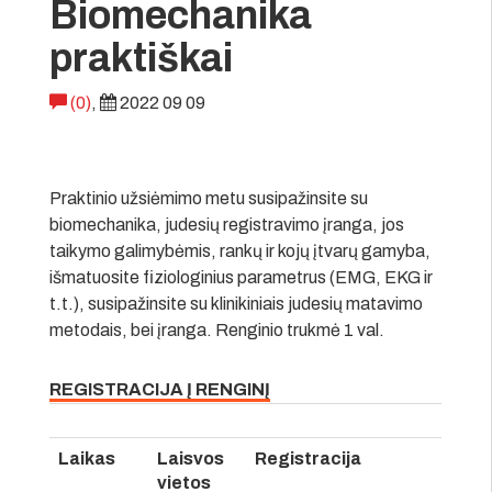
Biomechanika
praktiškai
(0)
,
2022 09 09
Praktinio užsiėmimo metu susipažinsite su
biomechanika, judesių registravimo įranga, jos
taikymo galimybėmis, rankų ir kojų įtvarų gamyba,
išmatuosite fiziologinius parametrus (EMG, EKG ir
t.t.), susipažinsite su klinikiniais judesių matavimo
metodais, bei įranga. Renginio trukmė 1 val.
REGISTRACIJA Į RENGINĮ
Laikas
Laisvos
Registracija
vietos