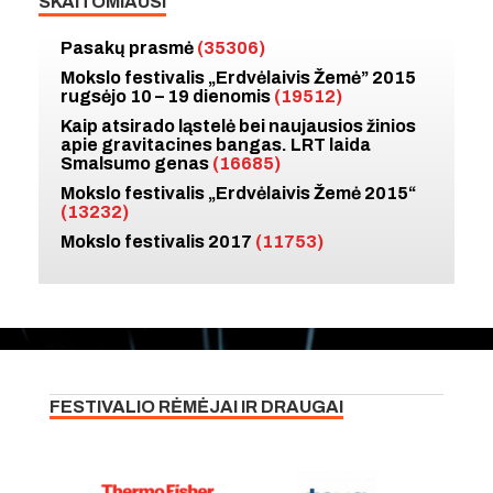
SKAITOMIAUSI
Pasakų prasmė
(35306)
Mokslo festivalis „Erdvėlaivis Žemė” 2015
rugsėjo 10 – 19 dienomis
(19512)
Kaip atsirado ląstelė bei naujausios žinios
apie gravitacines bangas. LRT laida
Smalsumo genas
(16685)
Mokslo festivalis „Erdvėlaivis Žemė 2015“
(13232)
Mokslo festivalis 2017
(11753)
FESTIVALIO RĖMĖJAI IR DRAUGAI