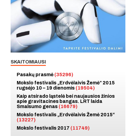
SKAITOMIAUSI
Pasakų prasmė
(35296)
Mokslo festivalis „Erdvėlaivis Žemė” 2015
rugsėjo 10 – 19 dienomis
(19504)
Kaip atsirado ląstelė bei naujausios žinios
apie gravitacines bangas. LRT laida
Smalsumo genas
(16679)
Mokslo festivalis „Erdvėlaivis Žemė 2015“
(13227)
Mokslo festivalis 2017
(11749)