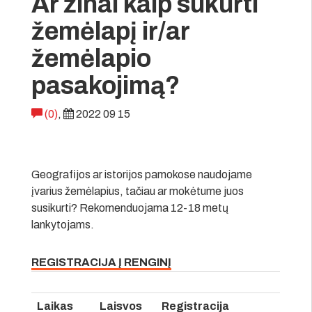
Ar žinai kaip sukurti
žemėlapį ir/ar
žemėlapio
pasakojimą?
(0)
,
2022 09 15
Geografijos ar istorijos pamokose naudojame
įvarius žemėlapius, tačiau ar mokėtume juos
susikurti? Rekomenduojama 12-18 metų
lankytojams.
REGISTRACIJA Į RENGINĮ
Laikas
Laisvos
Registracija