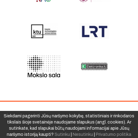
Siekdami pagerinti Jūsų naršymo kokybę, statistiniais ir rinkodaros
© 2007-2026 Mokslo festivalis
.
Privatumo
tikslais šioje svetainėje naudojame slapukus (angl. cookies). Ar
politika
sutinkate, kad slapukai būtų naudojami informacijai apie Jūsų
naršymo istoriją kaupti?
Sutinku
|
Nesutinku
|
Privatumo politika