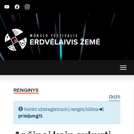
Įjungt
navig
RENGINYS
Grįžti
Norint užsiregistruoti į renginį būtina
prisijungti.