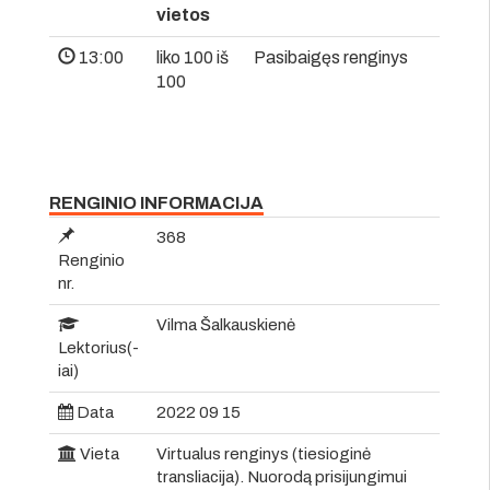
vietos
13:00
liko 100 iš
Pasibaigęs renginys
100
RENGINIO INFORMACIJA
368
Renginio
nr.
Vilma Šalkauskienė
Lektorius(-
iai)
Data
2022 09 15
Vieta
Virtualus renginys (tiesioginė
transliacija). Nuorodą prisijungimui