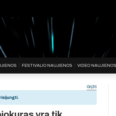
UJIENOS
FESTIVALIO NAUJIENOS
VIDEO NAUJIENO
Grįžti
isijungti.
biokuras yra tik