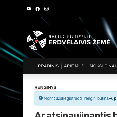
PRADINIS
APIE MUS
MOKSLO NA
RENGINYS
Norint užsiregistruoti į renginį būtina
pr
Ar atsinaujinantis 