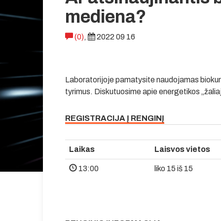
mediena?
(0)
,
2022 09 16
Laboratorijoje pamatysite naudojamas biokuro 
tyrimus. Diskutuosime apie energetikos „žali
REGISTRACIJA Į RENGINĮ
Laikas
Laisvos vietos
13:00
liko 15 iš 15