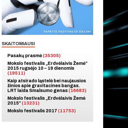
SKAITOMIAUSI
Pasakų prasmė
(35305)
Mokslo festivalis „Erdvėlaivis Žemė”
2015 rugsėjo 10 – 19 dienomis
(19511)
Kaip atsirado ląstelė bei naujausios
žinios apie gravitacines bangas.
LRT laida Smalsumo genas
(16683)
Mokslo festivalis „Erdvėlaivis Žemė
2015“
(13231)
Mokslo festivalis 2017
(11753)