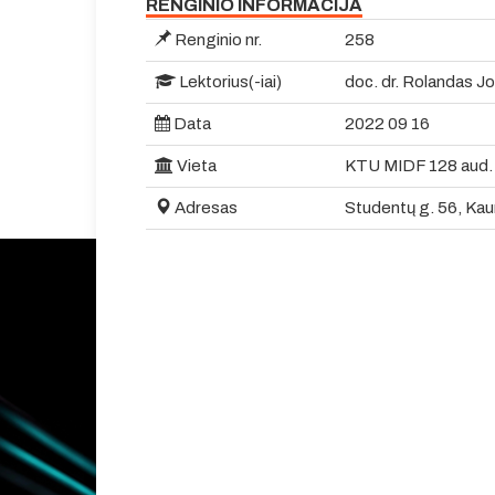
RENGINIO INFORMACIJA
Renginio nr.
258
Lektorius(-iai)
doc. dr. Rolandas J
Data
2022 09 16
Vieta
KTU MIDF 128 aud.
Adresas
Studentų g. 56, Kau