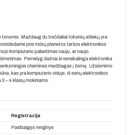
 tonomis. Maždaug du trečdaliai toksinių atliekų yra
si prisidedame prie mūsų planetos taršos elektronikos
mojo kompiuterio pakeitimas nauju, ar naujo
 išmetimas. Pernelyg dažnai ši nereikalinga elektronika
nt kenksmingas chemines medžiagas į žemę. Užsiėmimo
 būna, kas yra kompiuterio viduje, iš senų elektronikos
3 – 4 klasių mokiniams.
Registracija
Pasibaigęs renginys