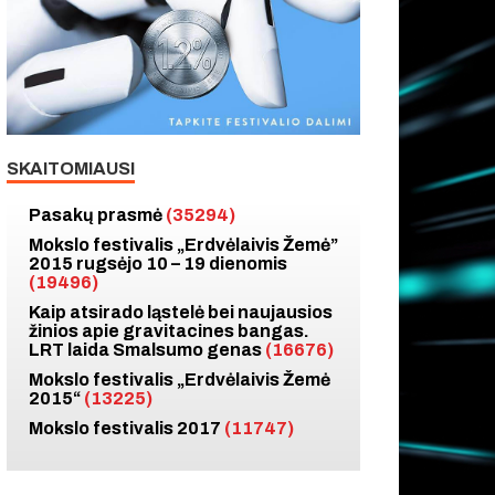
SKAITOMIAUSI
Pasakų prasmė
(35294)
Mokslo festivalis „Erdvėlaivis Žemė”
2015 rugsėjo 10 – 19 dienomis
(19496)
Kaip atsirado ląstelė bei naujausios
žinios apie gravitacines bangas.
LRT laida Smalsumo genas
(16676)
Mokslo festivalis „Erdvėlaivis Žemė
2015“
(13225)
Mokslo festivalis 2017
(11747)