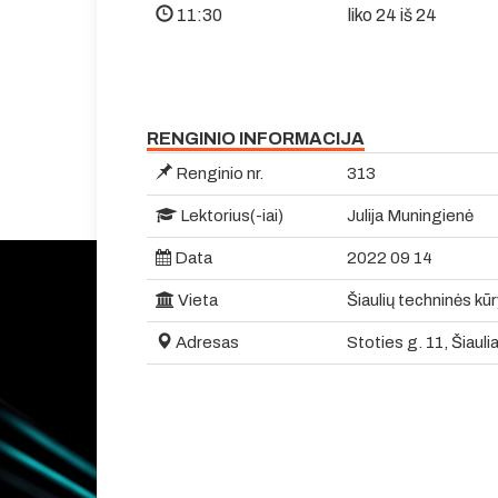
11:30
liko 24 iš 24
RENGINIO INFORMACIJA
Renginio nr.
313
Lektorius(-iai)
Julija Muningienė
Data
2022 09 14
Vieta
Šiaulių techninės kū
Adresas
Stoties g. 11, Šiaulia