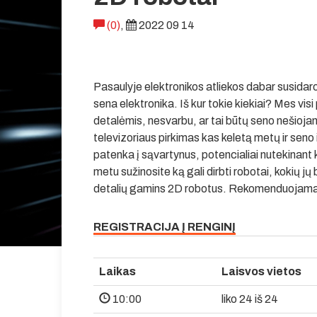
(0)
,
2022 09 14
Pasaulyje elektronikos atliekos dabar susidaro
sena elektronika. Iš kur tokie kiekiai? Mes vi
detalėmis, nesvarbu, ar tai būtų seno nešioja
televizoriaus pirkimas kas keletą metų ir seno
patenka į sąvartynus, potencialiai nutekina
metu sužinosite ką gali dirbti robotai, kokių jų
detalių gamins 2D robotus. Rekomenduojama 
REGISTRACIJA Į RENGINĮ
Laikas
Laisvos vietos
10:00
liko 24 iš 24