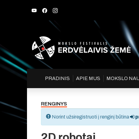
PRADINIS
APIE MUS
MOKSLO NA
RENGINYS
Norint užsiregistruoti į renginį būtina
pr
2D robotai