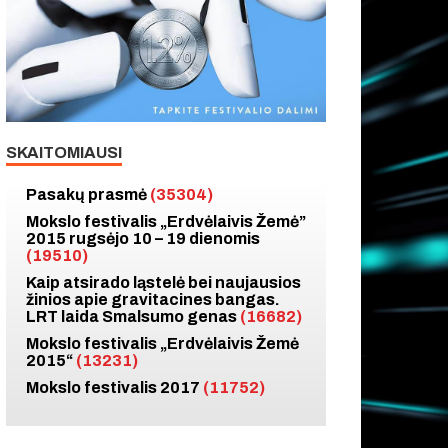
SKAITOMIAUSI
Pasakų prasmė
(35304)
Mokslo festivalis „Erdvėlaivis Žemė”
2015 rugsėjo 10 – 19 dienomis
(19510)
Kaip atsirado ląstelė bei naujausios
žinios apie gravitacines bangas.
LRT laida Smalsumo genas
(16682)
Mokslo festivalis „Erdvėlaivis Žemė
2015“
(13231)
Mokslo festivalis 2017
(11752)