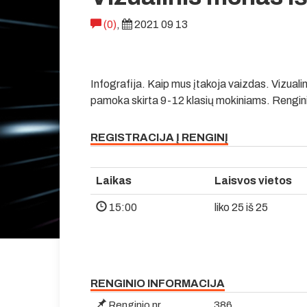
(0)
,
2021 09 13
Infografija. Kaip mus įtakoja vaizdas. Vizualin
pamoka skirta 9-12 klasių mokiniams. Rengin
REGISTRACIJA Į RENGINĮ
Laikas
Laisvos vietos
15:00
liko 25 iš 25
RENGINIO INFORMACIJA
Renginio nr.
386