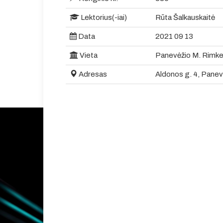
Lektorius(-iai)
Rūta Šalkauskaitė
Data
2021 09 13
Vieta
Panevėžio M. Rimkev
Adresas
Aldonos g. 4, Panev