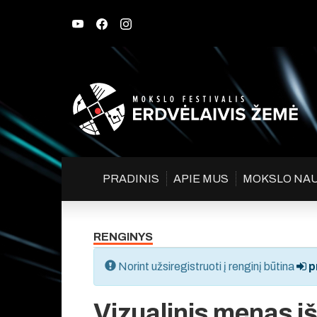
PRADINIS
APIE MUS
MOKSLO NA
RENGINYS
Norint užsiregistruoti į renginį būtina
pr
Vizualinis menas iš