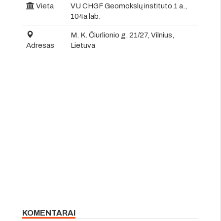
Vieta
VU CHGF Geomokslų instituto 1 a.,
104a lab.
M. K. Čiurlionio g. 21/27, Vilnius,
Adresas
Lietuva
KOMENTARAI