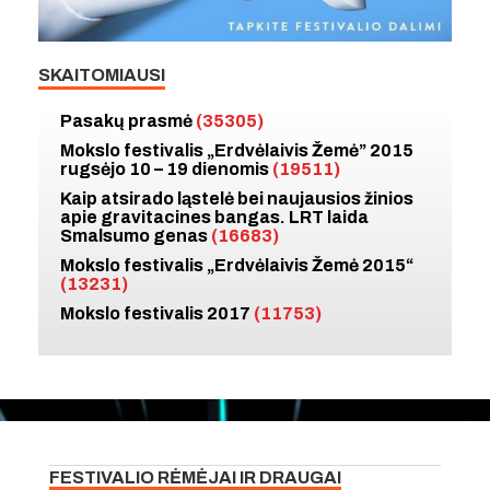
SKAITOMIAUSI
Pasakų prasmė
(35305)
Mokslo festivalis „Erdvėlaivis Žemė” 2015
rugsėjo 10 – 19 dienomis
(19511)
Kaip atsirado ląstelė bei naujausios žinios
apie gravitacines bangas. LRT laida
Smalsumo genas
(16683)
Mokslo festivalis „Erdvėlaivis Žemė 2015“
(13231)
Mokslo festivalis 2017
(11753)
FESTIVALIO RĖMĖJAI IR DRAUGAI