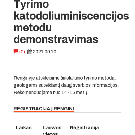
Tyrimo
katodoliuminiscencijos
metodu
demonstravimas
(0)
,
2021 09 10
Renginyje atskleisime šiuolaikinio tyrimo metodą,
geologams suteikiantį daug svarbios informacijos.
Rekomenduojama nuo 14-15 metų.
REGISTRACIJA Į RENGINĮ
Laikas
Laisvos
Registracija
vietos