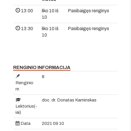
13:00
liko 10 iš
Pasibaigęs renginys
10
13:30
liko 10 iš
Pasibaigęs renginys
10
RENGINIO INFORMACIJA
8
Renginio
nr.
doc. dr. Donatas Kaminskas
Lektorius(-
iai)
Data
2021 09 10