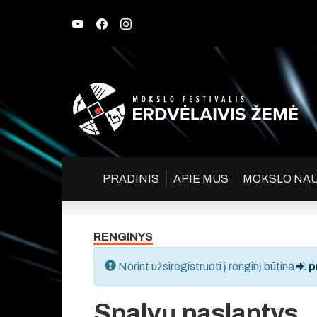
PRADINIS
APIE MUS
MOKSLO NA
RENGINYS
Norint užsiregistruoti į renginį būtina
pr
Spalvų paslaptys