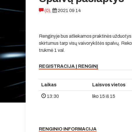
(0)
,
2021 09 14
Renginyje bus atliekamos praktinės užduotys. 
skirtumus tarp visų vaivorykštės spalvų. Re
trukmė 1 val.
REGISTRACIJA Į RENGINĮ
Laikas
Laisvos vietos
13:30
liko 15 iš 15
RENGINIO INFORMACIJA