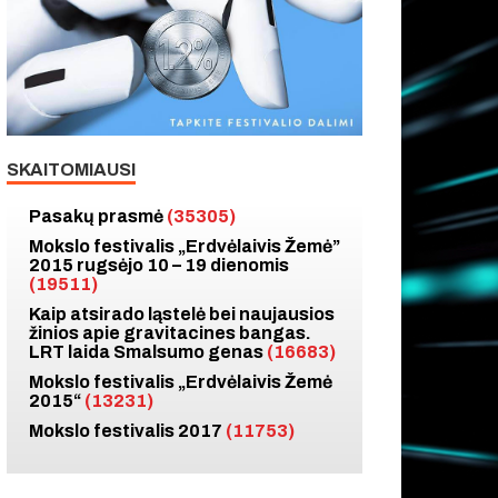
SKAITOMIAUSI
Pasakų prasmė
(35305)
Mokslo festivalis „Erdvėlaivis Žemė”
2015 rugsėjo 10 – 19 dienomis
(19511)
Kaip atsirado ląstelė bei naujausios
žinios apie gravitacines bangas.
LRT laida Smalsumo genas
(16683)
Mokslo festivalis „Erdvėlaivis Žemė
2015“
(13231)
Mokslo festivalis 2017
(11753)