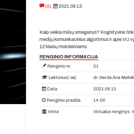
(0)
,
2021 09 13
Kaip veikia mūsų smegenys? Kognityvinė tinkla
medijų komunikacinius algoritmus ir apie VU
12 klasių moksleiviams.
RENGINIO INFORMACIJA
Renginio nr.
21
Lektorius(-iai)
dr. Gerda Ana Melnik
Data
2021 09 13
Renginio pradžia
14:00
Vieta
Virtualus renginys: 