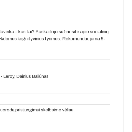
veika – kas tai? Paskaitoje sužinosite apie socialinių
 vykdomus kognityvinius tyrimus. Rekomenduojama 5-
 - Leroy, Dainius Baliūnas
nuorodą prisijungimui skelbsime vėliau.