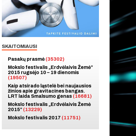
SKAITOMIAUSI
Pasakų prasmė
(35302)
Mokslo festivalis „Erdvėlaivis Žemė”
2015 rugsėjo 10 – 19 dienomis
(19507)
Kaip atsirado ląstelė bei naujausios
žinios apie gravitacines bangas.
LRT laida Smalsumo genas
(16681)
Mokslo festivalis „Erdvėlaivis Žemė
2015“
(13229)
Mokslo festivalis 2017
(11751)