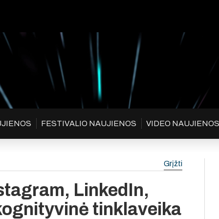
UJIENOS
FESTIVALIO NAUJIENOS
VIDEO NAUJIENO
Grįžti
nstagram, LinkedIn,
kognityvinė tinklaveika