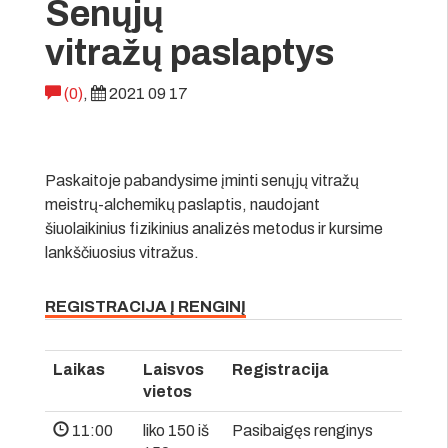
Senųjų
vitražų paslaptys
(0)
,
2021 09 17
Paskaitoje pabandysime įminti senųjų vitražų
meistrų-alchemikų paslaptis, naudojant
šiuolaikinius fizikinius analizės metodus ir kursime
lankščiuosius vitražus.
REGISTRACIJA Į RENGINĮ
Laikas
Laisvos
Registracija
vietos
11:00
liko 150 iš
Pasibaigęs renginys