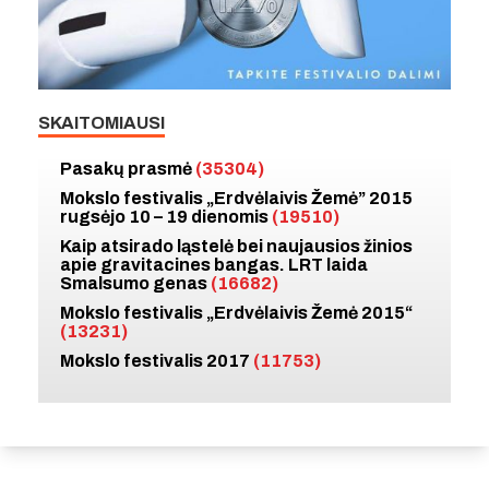
SKAITOMIAUSI
Pasakų prasmė
(35304)
Mokslo festivalis „Erdvėlaivis Žemė” 2015
rugsėjo 10 – 19 dienomis
(19510)
Kaip atsirado ląstelė bei naujausios žinios
apie gravitacines bangas. LRT laida
Smalsumo genas
(16682)
Mokslo festivalis „Erdvėlaivis Žemė 2015“
(13231)
Mokslo festivalis 2017
(11753)