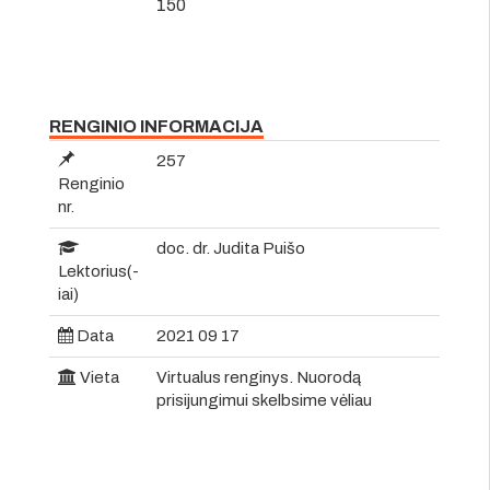
150
RENGINIO INFORMACIJA
257
Renginio
nr.
doc. dr. Judita Puišo
Lektorius(-
iai)
Data
2021 09 17
Vieta
Virtualus renginys. Nuorodą
prisijungimui skelbsime vėliau