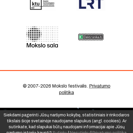
© 2007-2026 Mokslo festivalis
.
Privatumo
politika
Siekdami pagerinti Jūsų naršymo kokybę, statistiniais ir rinkodaros
tikslais šioje svetainėje naudojame slapukus (angl. cookies). Ar
sutinkate, kad slapukai būtų naudojami informacijai apie Jūsų
naršymo istoriją kaupti?
Sutinku
|
Nesutinku
|
Privatumo politika