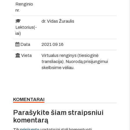
Renginio
nr.
dr. Vidas Žuraulis
Lektorius(-
iai)
Data
2021 09 16
Vieta
Virtualus renginys (tiesioginė
transliacija). Nuorodą prisijungimui
skelbsime vėliau.
KOMENTARAI
Parašykite šiam straipsniui
komentarą
Tik
prisijungę
vartotojai gali komentuoti.