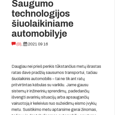
Saugumo
technologijos
šiuolaikiniame
automobilyje
(0)
,
2021 09 16
Daugiau nei prieš penkis tūkstančius metų išrastas
ratas davė pradžią sausumos transportui, tačiau
šiuolaikinis automobilis – tai ne tik ant ratų
pritvirtintas kėbulas su varikliu. Jame gausu
sistemų ir inžinerinių sprendimų, padedančių
išvengti avarinių situacijų arba apsaugančių
vairuotoją ir keleivius nuo sužeidimų eismo įvykių
metu. Susitikimo metu aptarsime gerai žinomas,