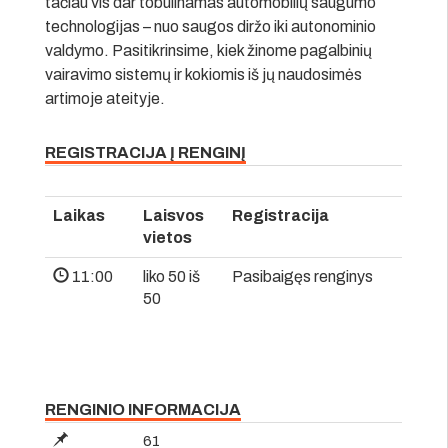
tačiau vis dar tobulinamas automobilių saugumo
technologijas – nuo saugos diržo iki autonominio
valdymo. Pasitikrinsime, kiek žinome pagalbinių
vairavimo sistemų ir kokiomis iš jų naudosimės
artimoje ateityje.
REGISTRACIJA Į RENGINĮ
Laikas
Laisvos
Registracija
vietos
11:00
liko 50 iš
Pasibaigęs renginys
50
RENGINIO INFORMACIJA
61